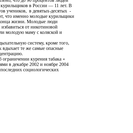
овлено, что до 90 процентов людей
курильщиков в России — 11 лет. В
тов учеников, в девятых-десятых -
ют, что именно молодые курильщики
о конца жизни. Молодые люди
я избавиться от никотиновой
ли молодую маму с коляской и
дыхательную систему, кроме того,
 вдыхает те же самые опасные
нцентрацию.
б ограничении курения табака «
ми в декабре 2002 и ноябре 2004
м последних социологических