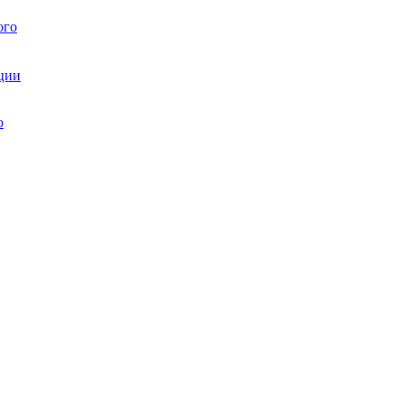
ого
ции
ю