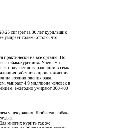
0-25 сигарет за 30 лет курильщик
е умирает только оттого, что
я практически на все органы. По
аны с табакокурением. Учеными
век получает дозу радиации в семь
 радиация табачного происхождения
чина возникновения рака.
м, умирает 4,9 миллиона человек в
рением, ежегодно умирают 300-400
 чем у некурящих. Любители табака
елудка.
Для многих курить так же