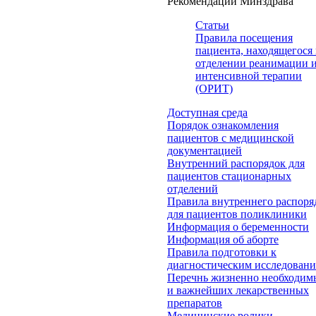
Рекомендации Минздрава
Статьи
Правила посещения
пациента, находящегося 
отделении реанимации 
интенсивной терапии
(ОРИТ)
Доступная среда
Порядок ознакомления
пациентов с медицинской
документацией
Внутренний распорядок для
пациентов стационарных
отделений
Правила внутреннего распоря
для пациентов поликлиники
Информация о беременности
Информация об аборте
Правила подготовки к
диагностическим исследован
Перечнь жизненно необходим
и важнейших лекарственных
препаратов
Медицинские ролики