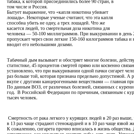
табака, к которой присоединились более 90 стран, в
том числе и Россия.
Бытует выражение, что «капля никотина убивает
лошадь». Некоторые ученые считают, что эта капля
способна убить не одну, а трех лошадей. Что же
касается людей, то смертельная доза никотина для
человека — 50-100 миллиграммов. При выкуривании в день 2
пропускает через свои легкие 150-160 килограммов табака и н
вводит его небольшими дозами.
Табачный дым вызывает и обостряет многие болезни, действу
статистике, 45 процентов смертей прямо или косвенно связ
установлено, что при выкуривании одной пачки сигарет чело
раз больше той, которая признана предельно допустимой. А
вкупе с другими канцерогенными веществами — главная при
По данным ВОЗ, от различных болезней, связанных с курение
год. В Российской Федерации по причинам, связанным с ку
тысяч человек.
Смертность от рака легкого у курящих людей в 20 раз выше,
в 13 раз чаще страдают стенокардией и в 10 раз чаще язвой ж
К сожалению, сигарета прочно вписалась в жизнь общества. 