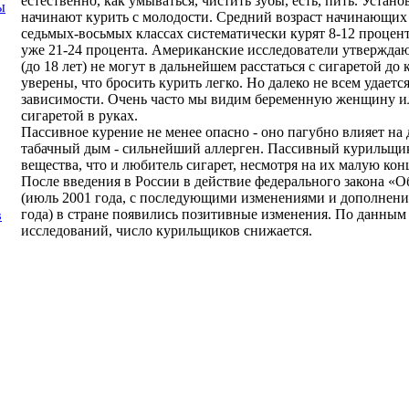
естественно, как умываться, чистить зубы, есть, пить. Устан
ы
начинают курить с молодости. Средний возраст начинающих 
седьмых-восьмых классах систематически курят 8-12 процен
уже 21-24 процента. Американские исследователи утвержда
(до 18 лет) не могут в дальнейшем расстаться с сигаретой д
уверены, что бросить курить легко. Но далеко не всем удаетс
зависимости. Очень часто мы видим беременную женщину и
сигаретой в руках.
Пассивное курение не менее опасно - оно пагубно влияет на 
табачный дым - сильнейший аллерген. Пассивный курильщик
вещества, что и любитель сигарет, несмотря на их малую ко
После введения в России в действие федерального закона «О
(июль 2001 года, с последующими изменениями и дополнения
года) в стране появились позитивные изменения. По данны
в
исследований, число курильщиков снижается.