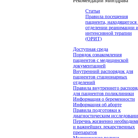
Рекомендации Минздрава
Статьи
Правила посещения
пациента, находящегося 
отделении реанимации 
интенсивной терапии
(ОРИТ)
Доступная среда
Порядок ознакомления
пациентов с медицинской
документацией
Внутренний распорядок для
пациентов стационарных
отделений
Правила внутреннего распоря
для пациентов поликлиники
Информация о беременности
Информация об аборте
Правила подготовки к
диагностическим исследован
Перечнь жизненно необходим
и важнейших лекарственных
препаратов
Медицинские ролики