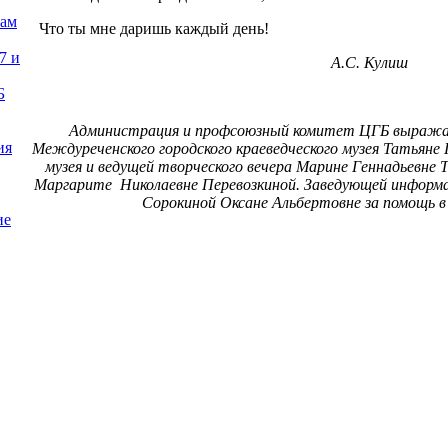
нам
Что ты мне даришь каждый день!
7 и
А.С. Кулиш
Б
Администрация и профсоюзный комитет ЦГБ выража
ия
Междуреченского городского краеведческого музея Татьяне
музея и ведущей творческого вечера Марине Геннадьевн
Маргарите Николаевне Перевозкиной. Заведующей инфор
Сорокиной Оксане Альбертовне за помощь в 
ие