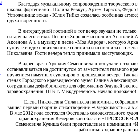
ы
Благодаря музыкальному сопровождению творческого ве
школы: фортепиано - Полина Ревкуц, Артем Тарасов, Федор 
Устюжанина; вокал - Юлия Тийко создалась особенная атмос
одухотворенности.
В литературной гостиной в тот вечер звучали не только с
гитару на его стихи. Песню «Хорошо» исполнил Анатолий Ак
Аксенова А.), а музыку к песне «Моя Аврора», которую Арк
супруге и вдохновительнице сочинила и исполнила его жена
Николаевна. Гости вечера тепло принимали выступающих.
В адрес врача Аркадия Семеновича прозвучали поздравл
останавливаться на достигнутом от заместителя главного вра
в
вручением памятных сувениров о прошедшем вечере. Так как
стенах Городского краеведческого музея Галина Александров
сотрудникам дефибриллятор для оформления будущей эксп
здравоохранения ЦГБ г. Междуреченска. Начало положено!
Елена Николаевна Силантьева напомнила собравшимся,
вышел первый сборник стихотворений «Одержимость», а в 2
В мае 2012 года состоялся Фестиваль самодеятельного худо
здравоохранения Кемеровской области «ПРОФСОЮЗ-20
Семеновича Кулиша были представлены в номинации «И
работников здравоохранени