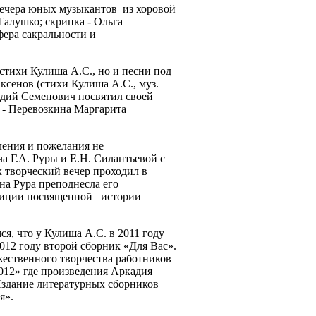
чера юных музыкантов из хоровой
Галушко; скрипка - Ольга
фера сакральности и
тихи Кулиша А.С., но и песни под
сенов (стихи Кулиша А.С., муз.
адий Семенович посвятил своей
 - Перевозкина Маргарита
ения и пожелания не
ча Г.А. Руры и Е.Н. Силантьевой с
 творческий вечер проходил в
на Рура преподнесла его
озиции посвященной истории
 что у Кулиша А.С. в 2011 году
012 году второй сборник «Для Вас».
жественного творчества работников
12» где произведения Аркадия
здание литературных сборников
я».