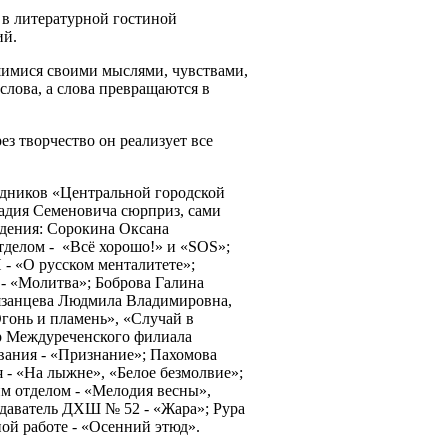
в литературной гостиной
ий.
мися своими мыслями, чувствами,
лова, а слова превращаются в
з творчество он реализует все
дников «Центральной городской
кадия Семеновича сюрприз, сами
едения: Сорокина Оксана
делом - «Всё хорошо!» и «SOS»;
- «О русском менталитете»;
- «Молитва»; Боброва Галина
язанцева Людмила Владимировна,
Огонь и пламень», «Случай в
ор Междуреченского филиала
вания - «Признание»; Пахомова
 - «На лыжне», «Белое безмолвие»;
м отделом - «Мелодия весны»,
даватель ДХШ № 52 - «Жара»; Рура
ной работе - «Осенний этюд».