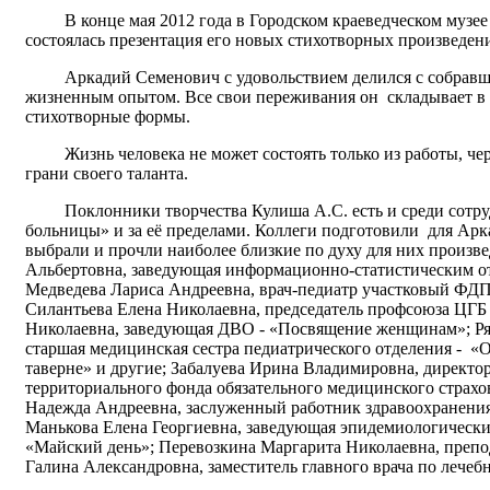
В конце мая 2012 года в Городском краеведческом музее 
состоялась презентация его новых стихотворных произведен
Аркадий Семенович с удовольствием делился с собравши
жизненным опытом. Все свои переживания он складывает в с
стихотворные формы.
Жизнь человека не может состоять только из работы, чере
грани своего таланта.
Поклонники творчества Кулиша А.С. есть и среди сотру
больницы» и за её пределами. Коллеги подготовили для Ар
выбрали и прочли наиболее близкие по духу для них произв
Альбертовна, заведующая информационно-статистическим от
Медведева Лариса Андреевна, врач-педиатр участковый ФДП 
Силантьева Елена Николаевна, председатель профсоюза ЦГБ 
Николаевна, заведующая ДВО - «Посвящение женщинам»; Р
старшая медицинская сестра педиатрического отделения - «
таверне» и другие; Забалуева Ирина Владимировна, директ
территориального фонда обязательного медицинского страхо
Надежда Андреевна, заслуженный работник здравоохранения
Манькова Елена Георгиевна, заведующая эпидемиологически
«Майский день»; Перевозкина Маргарита Николаевна, препо
Галина Александровна, заместитель главного врача по лечеб