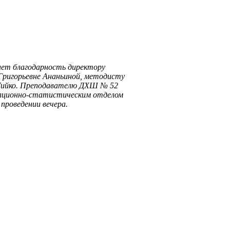
ет благодарность директору
 Григорьевне Ананьиной, методисту
е Тийко. Преподавателю ДХШ № 52
мационно-статистическим отделом
проведении вечера.