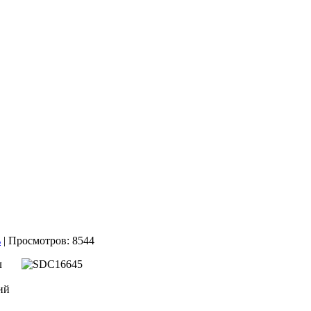
| Просмотров: 8544
л
ий