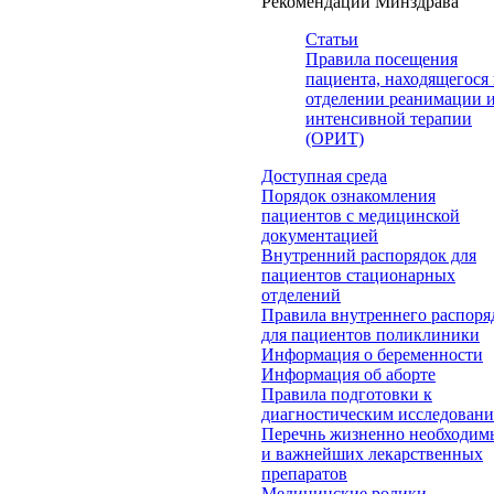
Рекомендации Минздрава
Статьи
Правила посещения
пациента, находящегося 
отделении реанимации 
интенсивной терапии
(ОРИТ)
Доступная среда
Порядок ознакомления
пациентов с медицинской
документацией
Внутренний распорядок для
пациентов стационарных
отделений
Правила внутреннего распоря
для пациентов поликлиники
Информация о беременности
Информация об аборте
Правила подготовки к
диагностическим исследован
Перечнь жизненно необходим
и важнейших лекарственных
препаратов
Медицинские ролики