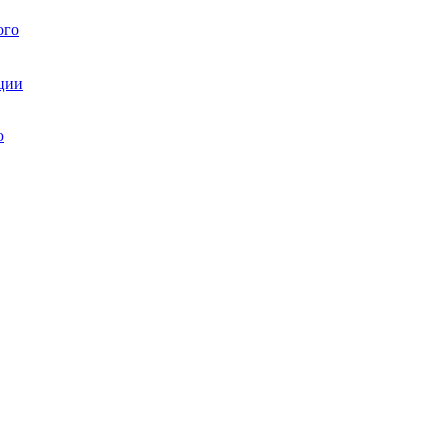
ого
ции
ю