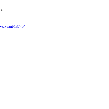
 а
ews/kvant/13740/