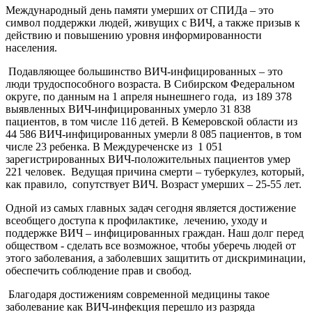
Международный день памяти умерших от СПИДа – это
символ поддержки людей, живущих с ВИЧ, а также призыв к
действию и повышению уровня информированности
населения.
Подавляющее большинство ВИЧ-инфицированных – это
люди трудоспособного возраста. В Сибирском Федеральном
округе, по данным на 1 апреля нынешнего года, из 189 378
выявленных ВИЧ-инфицированных умерло 31 838
пациентов, в том числе 116 детей. В Кемеровской области из
44 586 ВИЧ-инфицированных умерли 8 085 пациентов, в том
числе 23 ребенка. В Междуреченске из 1 051
зарегистрированных ВИЧ-положительных пациентов умер
221 человек.
Ведущая причина смерти – туберкулез, который,
как правило, сопутствует ВИЧ. Возраст умерших – 25-55 лет.
Одной из самых главных задач сегодня является достижение
всеобщего доступа к профилактике, лечению, уходу и
поддержке ВИЧ – инфицированных граждан. Наш долг перед
обществом - сделать все возможное, чтобы уберечь людей от
этого заболевания, а заболевших защитить от дискриминации,
обеспечить соблюдение прав и свобод.
Благодаря достижениям современной медицины такое
заболевание как ВИЧ-инфекция перешло из разряда