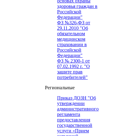
основах охраны
здоровья граждан в
Российской
Федерации"
ФЗ №326-ФЗ от
29.11.2010 "Об
обязательном
медицинском
страховании в
Российской
Федерации"
ФЗ № 2300-1 от
07.02.1992 г. "О
защите прав
потребителей"
Региональные
Приказ ДОЗН "Об
утверждении
административного
регламента
предоставления
государственной
услуги «Прием