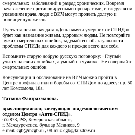
смертельных заболеваний в разряд хронических. Вовремя
начав лечение противовирусными препаратами, и следуя всем
указаниям врача, люди с ВИЧ могут прожить долгую и
полноценную жизнь.
Пусть эта печальная дата «День памяти умерших от СПИДа»
будет как назидание живым, здоровым людям. Не повторяйте
чужих смертельных ошибок, задумайтесь об актуальности
проблемы СПИДа для каждого и прежде всего для себя.
Вспомните старую добрую русскую поговорку: «Глупый
учится на своих ошибках, а умный на чужих». Не совершайте
смертельных ошибок.
Консультации и обследование на ВИЧ можно пройти в
Центре профилактики и борьбы со СПИДом по адресу: пр. 50
лет Комсомола, 18а.
Татьяна Файзрахманова,
врач-эпидемиолог, заведующая эпидемиологическим
отделом Центра «Анти-СПИД».
652873, РФ, Кемеровская область,
г. Междуреченск, бульвар Медиков, 9
e-mail: cgb@mcgb.ru , 08-muz-cgb@kuzdrav.ru