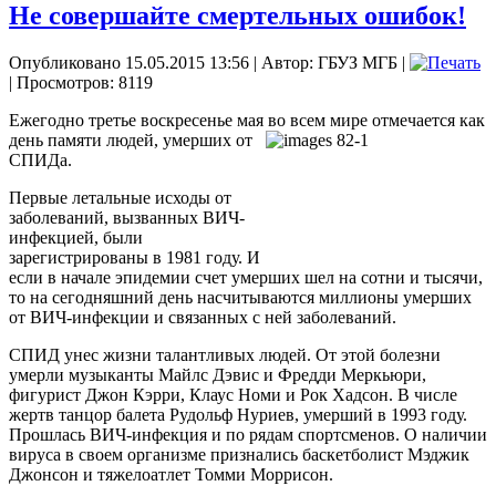
Не совершайте смертельных ошибок!
Опубликовано 15.05.2015 13:56
|
Автор: ГБУЗ МГБ
|
| Просмотров: 8119
Ежегодно третье воскресенье мая во всем мире отмечается как
день
памяти людей, умерших от
СПИДа.
Первые летальные исходы от
заболеваний, вызванных ВИЧ-
инфекцией, были
зарегистрированы в 1981 году.
И
если в начале эпидемии счет умерших шел на сотни и тысячи,
то на сегодняшний день насчитываются миллионы умерших
от ВИЧ-инфекции и связанных с ней заболеваний.
СПИД унес жизни талантливых людей. От этой болезни
умерли музыканты Майлс Дэвис и Фредди Меркьюри,
фигурист Джон Кэрри, Клаус Номи и Рок Хадсон. В числе
жертв танцор балета Рудольф Нуриев, умерший в 1993 году.
Прошлась ВИЧ-инфекция и по рядам спортсменов. О наличии
вируса в своем организме признались баскетболист Мэджик
Джонсон и тяжелоатлет Томми Моррисон.