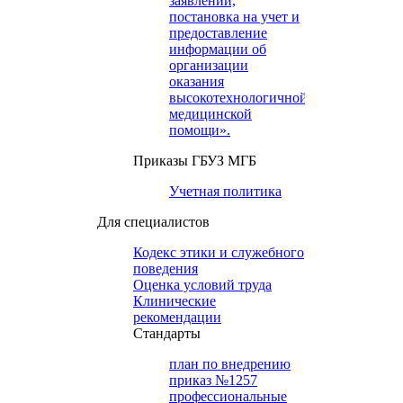
заявлений,
постановка на учет и
предоставление
информации об
организации
оказания
высокотехнологичной
медицинской
помощи».
Приказы ГБУЗ МГБ
Учетная политика
Для специалистов
Кодекс этики и служебного
поведения
Оценка условий труда
Клинические
рекомендации
Cтандарты
план по внедрению
приказ №1257
профессиональные