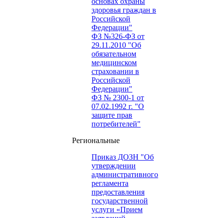
основах охраны
здоровья граждан в
Российской
Федерации"
ФЗ №326-ФЗ от
29.11.2010 "Об
обязательном
медицинском
страховании в
Российской
Федерации"
ФЗ № 2300-1 от
07.02.1992 г. "О
защите прав
потребителей"
Региональные
Приказ ДОЗН "Об
утверждении
административного
регламента
предоставления
государственной
услуги «Прием