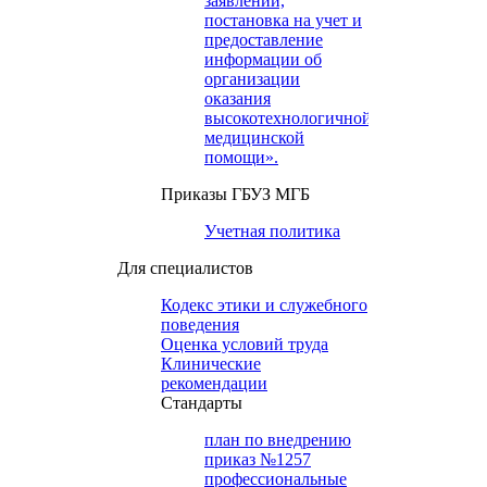
заявлений,
постановка на учет и
предоставление
информации об
организации
оказания
высокотехнологичной
медицинской
помощи».
Приказы ГБУЗ МГБ
Учетная политика
Для специалистов
Кодекс этики и служебного
поведения
Оценка условий труда
Клинические
рекомендации
Cтандарты
план по внедрению
приказ №1257
профессиональные