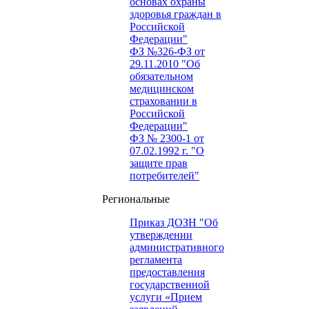
основах охраны
здоровья граждан в
Российской
Федерации"
ФЗ №326-ФЗ от
29.11.2010 "Об
обязательном
медицинском
страховании в
Российской
Федерации"
ФЗ № 2300-1 от
07.02.1992 г. "О
защите прав
потребителей"
Региональные
Приказ ДОЗН "Об
утверждении
административного
регламента
предоставления
государственной
услуги «Прием