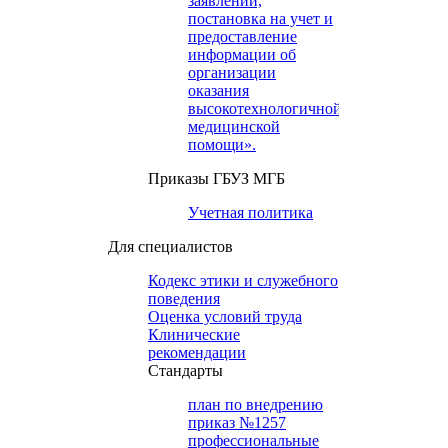
заявлений,
постановка на учет и
предоставление
информации об
организации
оказания
высокотехнологичной
медицинской
помощи».
Приказы ГБУЗ МГБ
Учетная политика
Для специалистов
Кодекс этики и служебного
поведения
Оценка условий труда
Клинические
рекомендации
Cтандарты
план по внедрению
приказ №1257
профессиональные