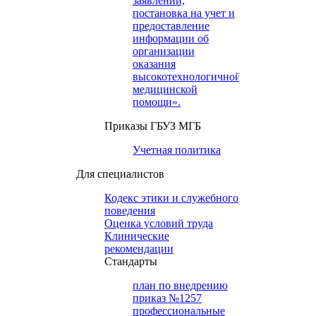
заявлений,
постановка на учет и
предоставление
информации об
организации
оказания
высокотехнологичной
медицинской
помощи».
Приказы ГБУЗ МГБ
Учетная политика
Для специалистов
Кодекс этики и служебного
поведения
Оценка условий труда
Клинические
рекомендации
Cтандарты
план по внедрению
приказ №1257
профессиональные