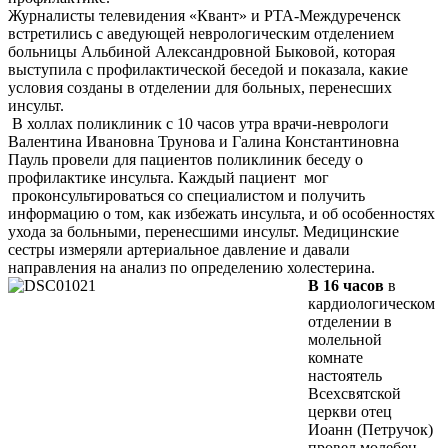
Журналисты телевидения «Квант» и РТА-Междуреченск
встретились с аведующей неврологическим отделением
больницы Альбиной Александровной Быковой, которая
выступила с профилактической беседой и показала, какие
условия созданы в отделении для больных, перенесших
инсульт.
В холлах поликлиник с 10 часов утра врачи-неврологи
Валентина Ивановна Трунова и Галина Константиновна
Пауль провели для пациентов поликлиник беседу о
профилактике инсульта. Каждый пациент мог
проконсультироваться со специалистом и получить
информацию о том, как избежать инсульта, и об особенностях
ухода за больными, перенесшими инсульт. Медицинские
сестры измеряли артериальное давление и давали
направления на анализ по определению холестерина.
В 16 часов
в
кардиологическом
отделении в
молельной
комнате
настоятель
Всехсвятской
церкви отец
Иоанн (Петручок)
провел молебен