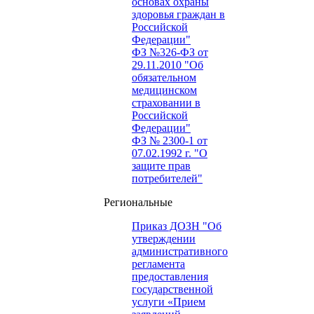
основах охраны
здоровья граждан в
Российской
Федерации"
ФЗ №326-ФЗ от
29.11.2010 "Об
обязательном
медицинском
страховании в
Российской
Федерации"
ФЗ № 2300-1 от
07.02.1992 г. "О
защите прав
потребителей"
Региональные
Приказ ДОЗН "Об
утверждении
административного
регламента
предоставления
государственной
услуги «Прием