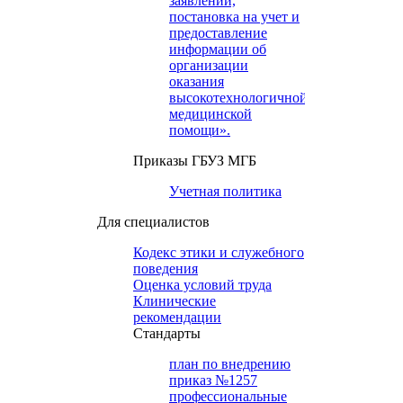
заявлений,
постановка на учет и
предоставление
информации об
организации
оказания
высокотехнологичной
медицинской
помощи».
Приказы ГБУЗ МГБ
Учетная политика
Для специалистов
Кодекс этики и служебного
поведения
Оценка условий труда
Клинические
рекомендации
Cтандарты
план по внедрению
приказ №1257
профессиональные