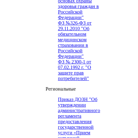
основах охраны
здоровья граждан в
Российской
Федерации"
ФЗ №326-ФЗ от
29.11.2010 "Об
обязательном
медицинском
страховании в
Российской
Федерации"
ФЗ № 2300-1 от
07.02.1992 г. "О
защите прав
потребителей"
Региональные
Приказ ДОЗН "Об
утверждении
административного
регламента
предоставления
государственной
услуги «Прием