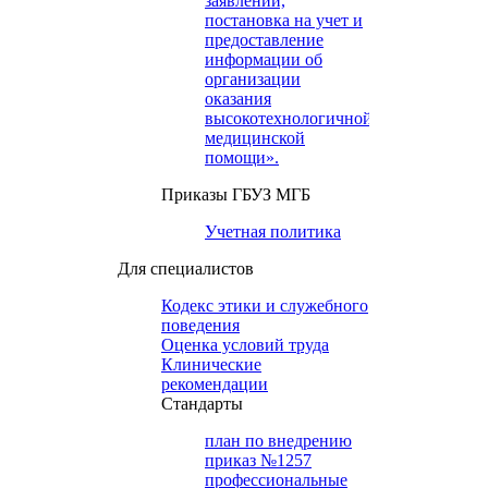
заявлений,
постановка на учет и
предоставление
информации об
организации
оказания
высокотехнологичной
медицинской
помощи».
Приказы ГБУЗ МГБ
Учетная политика
Для специалистов
Кодекс этики и служебного
поведения
Оценка условий труда
Клинические
рекомендации
Cтандарты
план по внедрению
приказ №1257
профессиональные