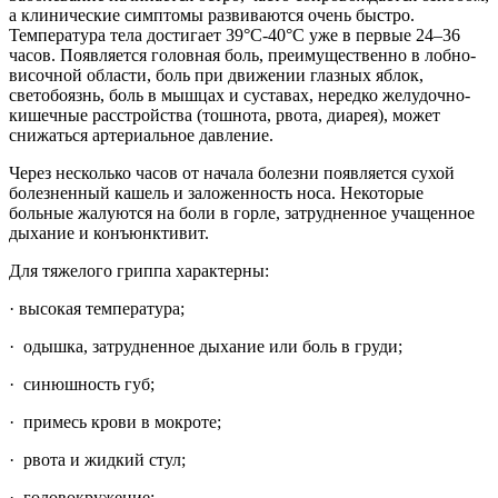
а клинические симптомы развиваются очень быстро.
Температура тела достигает 39°С-40°С уже в первые 24–36
часов. Появляется головная боль, преимущественно в лобно-
височной области, боль при движении глазных яблок,
светобоязнь, боль в мышцах и суставах, нередко желудочно-
кишечные расстройства (тошнота, рвота, диарея), может
снижаться артериальное давление.
Через несколько часов от начала болезни появляется сухой
болезненный кашель и заложенность носа. Некоторые
больные жалуются на боли в горле, затрудненное учащенное
дыхание и конъюнктивит.
Для тяжелого гриппа характерны:
· высокая температура;
· одышка, затрудненное дыхание или боль в груди;
· синюшность губ;
· примесь крови в мокроте;
· рвота и жидкий стул;
· головокружение;