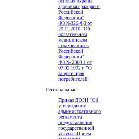
основах охраны
здоровья граждан в
Российской
Федерации"
ФЗ №326-ФЗ от
29.11.2010 "Об
обязательном
медицинском
страховании в
Российской
Федерации"
ФЗ № 2300-1 от
07.02.1992 г. "О
защите прав
потребителей"
Региональные
Приказ ДОЗН "Об
утверждении
административного
регламента
предоставления
государственной
услуги «Прием