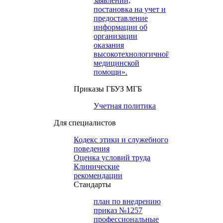
заявлений,
постановка на учет и
предоставление
информации об
организации
оказания
высокотехнологичной
медицинской
помощи».
Приказы ГБУЗ МГБ
Учетная политика
Для специалистов
Кодекс этики и служебного
поведения
Оценка условий труда
Клинические
рекомендации
Cтандарты
план по внедрению
приказ №1257
профессиональные