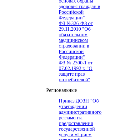
основах охраны
здоровья граждан в
Российской
Федерации"
ФЗ №326-ФЗ от
29.11.2010 "Об
обязательном
медицинском
страховании в
Российской
Федерации"
ФЗ № 2300-1 от
07.02.1992 г. "О
защите прав
потребителей"
Региональные
Приказ ДОЗН "Об
утверждении
административного
регламента
предоставления
государственной
услуги «Прием