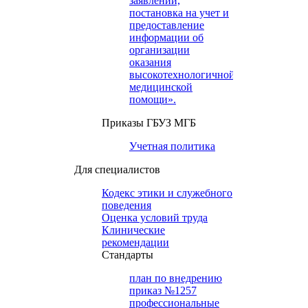
заявлений,
постановка на учет и
предоставление
информации об
организации
оказания
высокотехнологичной
медицинской
помощи».
Приказы ГБУЗ МГБ
Учетная политика
Для специалистов
Кодекс этики и служебного
поведения
Оценка условий труда
Клинические
рекомендации
Cтандарты
план по внедрению
приказ №1257
профессиональные