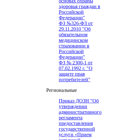
основах охраны
здоровья граждан в
Российской
Федерации"
ФЗ №326-ФЗ от
29.11.2010 "Об
обязательном
медицинском
страховании в
Российской
Федерации"
ФЗ № 2300-1 от
07.02.1992 г. "О
защите прав
потребителей"
Региональные
Приказ ДОЗН "Об
утверждении
административного
регламента
предоставления
государственной
услуги «Прием