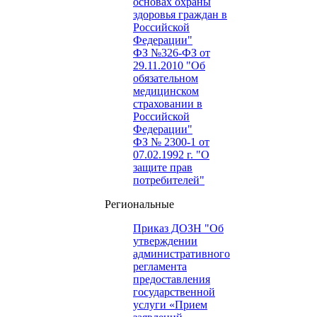
основах охраны
здоровья граждан в
Российской
Федерации"
ФЗ №326-ФЗ от
29.11.2010 "Об
обязательном
медицинском
страховании в
Российской
Федерации"
ФЗ № 2300-1 от
07.02.1992 г. "О
защите прав
потребителей"
Региональные
Приказ ДОЗН "Об
утверждении
административного
регламента
предоставления
государственной
услуги «Прием