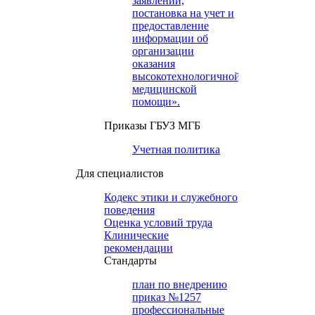
заявлений,
постановка на учет и
предоставление
информации об
организации
оказания
высокотехнологичной
медицинской
помощи».
Приказы ГБУЗ МГБ
Учетная политика
Для специалистов
Кодекс этики и служебного
поведения
Оценка условий труда
Клинические
рекомендации
Cтандарты
план по внедрению
приказ №1257
профессиональные