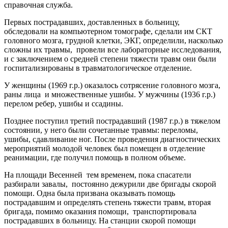
справочная служба.
Первых пострадавших, доставленных в больницу,
обследовали на компьютерном томографе, сделали им СКТ
головного мозга, грудной клетки, ЭКГ, определили, насколько
сложны их травмы, провели все лабораторные исследования,
и с заключением о средней степени тяжести травм они были
госпитализированы в травматологическое отделение.
У женщины (1969 г.р.) оказалось сотрясение головного мозга,
раны лица и множественные ушибы. У мужчины (1936 г.р.)
перелом ребер, ушибы и ссадины.
Позднее поступил третий пострадавший (1987 г.р.) в тяжелом
состоянии, у него были сочетанные травмы: переломы,
ушибы, сдавливание ног. После проведения диагностических
мероприятий молодой человек был помещен в отделение
реанимации, где получил помощь в полном объеме.
На площади Весенней тем временем, пока спасатели
разбирали завалы, постоянно дежурили две бригады скорой
помощи. Одна была призвана оказывать помощь
пострадавшим и определять степень тяжести травм, вторая
бригада, помимо оказания помощи, транспортировала
пострадавших в больницу. На станции скорой помощи