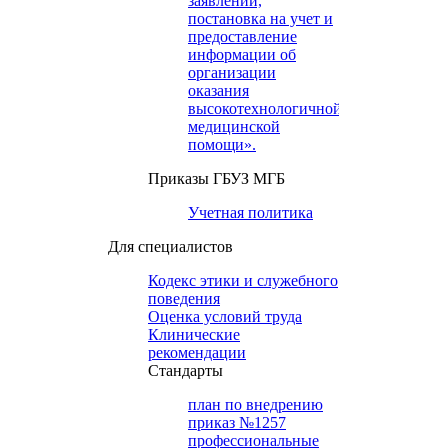
заявлений,
постановка на учет и
предоставление
информации об
организации
оказания
высокотехнологичной
медицинской
помощи».
Приказы ГБУЗ МГБ
Учетная политика
Для специалистов
Кодекс этики и служебного
поведения
Оценка условий труда
Клинические
рекомендации
Cтандарты
план по внедрению
приказ №1257
профессиональные