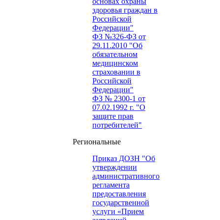
основах охраны
здоровья граждан в
Российской
Федерации"
ФЗ №326-ФЗ от
29.11.2010 "Об
обязательном
медицинском
страховании в
Российской
Федерации"
ФЗ № 2300-1 от
07.02.1992 г. "О
защите прав
потребителей"
Региональные
Приказ ДОЗН "Об
утверждении
административного
регламента
предоставления
государственной
услуги «Прием