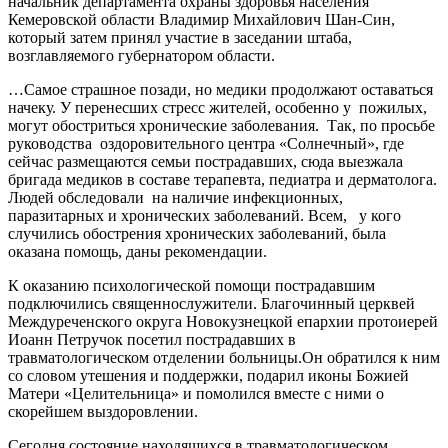
начальник департамента охраны здоровья населения
Кемеровской области Владимир Михайлович Шан-Син,
который затем принял участие в заседании штаба,
возглавляемого губернатором области.
…Самое страшное позади, но медики продолжают оставаться
начеку. У перенесших стресс жителей, особенно у пожилых,
могут обостриться хронические заболевания. Так, по просьбе
руководства оздоровительного центра «Солнечный», где
сейчас размещаются семьи пострадавших, сюда выезжала
бригада медиков в составе терапевта, педиатра и дерматолога.
Людей обследовали на наличие инфекционных,
паразитарных и хронических заболеваний. Всем, у кого
случились обострения хронических заболеваний, была
оказана помощь, даны рекомендации.
К оказанию психологической помощи пострадавшим
подключились священнослужители. Благочинный церквей
Междуреченского округа Новокузнецкой епархии протоиерей
Иоанн Петручок посетил пострадавших в
травматологическом отделении больницы.Он обратился к ним
со словом утешения и поддержки, подарил иконы Божией
Матери «Целительница» и помолился вместе с ними о
скорейшем выздоровлении.
Сегодня состояние находящихся в травматологическом