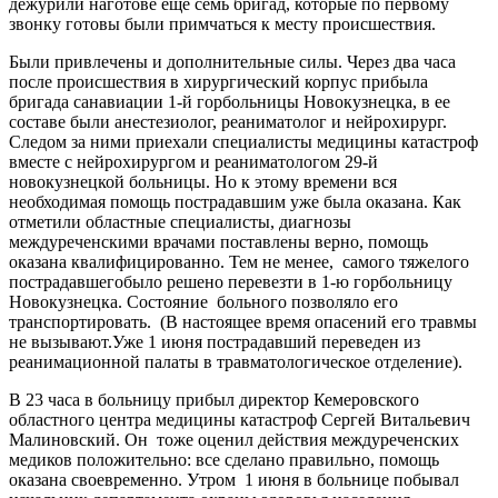
дежурили наготове еще семь бригад, которые по первому
звонку готовы были примчаться к месту происшествия.
Были привлечены и дополнительные силы. Через два часа
после происшествия в хирургический корпус прибыла
бригада санавиации 1-й горбольницы Новокузнецка, в ее
составе были анестезиолог, реаниматолог и нейрохирург.
Следом за ними приехали специалисты медицины катастроф
вместе с нейрохирургом и реаниматологом 29-й
новокузнецкой больницы. Но к этому времени вся
необходимая помощь пострадавшим уже была оказана. Как
отметили областные специалисты, диагнозы
междуреченскими врачами поставлены верно, помощь
оказана квалифицированно. Тем не менее, самого тяжелого
пострадавшегобыло решено перевезти в 1-ю горбольницу
Новокузнецка. Состояние больного позволяло его
транспортировать. (В настоящее время опасений его травмы
не вызывают.Уже 1 июня пострадавший переведен из
реанимационной палаты в травматологическое отделение).
В 23 часа в больницу прибыл директор Кемеровского
областного центра медицины катастроф Сергей Витальевич
Малиновский. Он тоже оценил действия междуреченских
медиков положительно: все сделано правильно, помощь
оказана своевременно. Утром 1 июня в больнице побывал