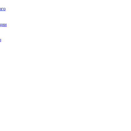
ого
ции
ю