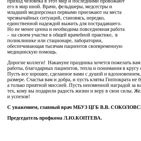
приход человека в этот мир и последними провожают
его в мир иной. Врачи, фельдшеры, медсестры и
младший медперсонал первыми приезжают на места
чрезвычайных ситуаций, становясь, нередко,
единственной надеждой выжить для пострадавшего.
Но не менее ценна и необходима повседневная работа
- на своем участке в общей врачебной практике, в
поликлинике или стационаре, лаборатории,
обеспечивающая тысячам пациентов своевременную
медицинскую помощь.
Дорогие коллеги!
Накануне праздника хочется пожелать вам
работы, благодарных пациентов, тепла и понимания в кругу 
Пусть все хорошее, сделанное вами с душой и вдохновением,
размере. Счастья вам и добра, и пусть клятва Гиппократа не 
а только приятной миссией. Пусть неизменной наградой за в
тех, кому вы подарили радость жизни и веру в свои силы. Же
и успехов!
С уважением, главный врач МБУЗ ЦГБ В.В. СОКОЛОВ
Председатель профкома Л.Ю.КОПТЕВА.