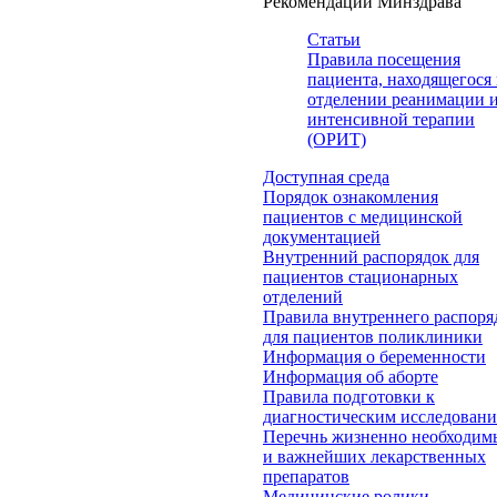
Рекомендации Минздрава
Статьи
Правила посещения
пациента, находящегося 
отделении реанимации 
интенсивной терапии
(ОРИТ)
Доступная среда
Порядок ознакомления
пациентов с медицинской
документацией
Внутренний распорядок для
пациентов стационарных
отделений
Правила внутреннего распоря
для пациентов поликлиники
Информация о беременности
Информация об аборте
Правила подготовки к
диагностическим исследован
Перечнь жизненно необходим
и важнейших лекарственных
препаратов
Медицинские ролики