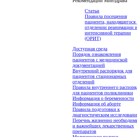
Рекомендации Минздрава
Статьи
Правила посещения
пациента, находящегося 
отделении реанимации 
интенсивной терапии
(ОРИТ)
Доступная среда
Порядок ознакомления
пациентов с медицинской
документацией
Внутренний распорядок для
пациентов стационарных
отделений
Правила внутреннего распоря
для пациентов поликлиники
Информация о беременности
Информация об аборте
Правила подготовки к
диагностическим исследован
Перечнь жизненно необходим
и важнейших лекарственных
препаратов
Медицинские ролики