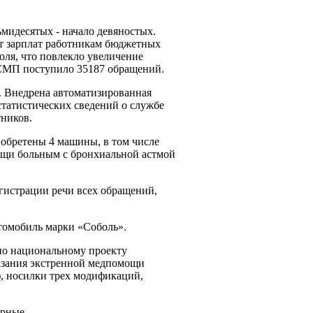
идесятых - начало девяностых.
ат зарплат работникам бюджетных
оля, что повлекло увеличение
 ССМП поступило 35187 обращений.
. Внедрена автоматизированная
статистических сведений о службе
тников.
иобретены 4 машины, в том числе
мощи больным с бронхиальной астмой
гистрации речи всех обращений,
томобиль марки «Соболь».
по национальному проекту
азания экстренной медпомощи
ф, носилки трех модификаций,
арные.