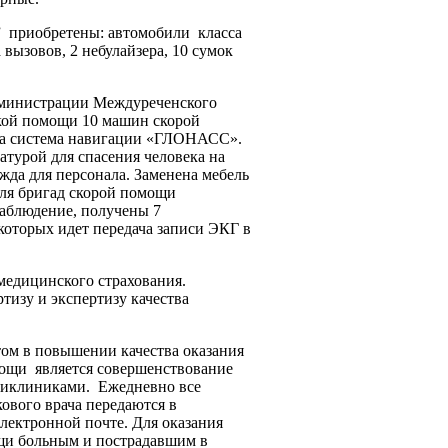
” приобретены: автомобили класса
вызовов, 2 небулайзера, 10 сумок
дминистрации Междуреченского
кой помощи 10 машин скорой
лена система навигации «ГЛОНАСС».
турой для спасения человека на
жда для персонала. Заменена мебель
для бригад скорой помощи
аблюдение, получены 7
которых идет передача записи ЭКГ в
медицинского страхования.
изу и экспертизу качества
ом в повышении качества оказания
ощи является совершенствование
ликлиниками. Ежедневно все
кового врача передаются в
лектронной почте. Для оказания
щи больным и пострадавшим в