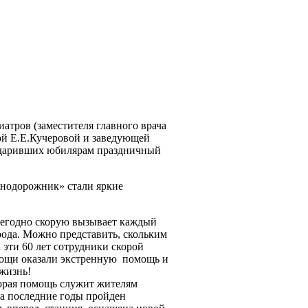
атров (заместителя главного врача
ой Е.Е.Кучеровой и заведующей
одаривших юбилярам праздничный
знодорожник» стали яркие
жегодно скорую вызывает каждый
рода. Можно представить, скольким
 эти 60 лет сотрудники скорой
ощи оказали экстренную помощь и
жизнь!
корая помощь служит жителям
а последние годы пройден