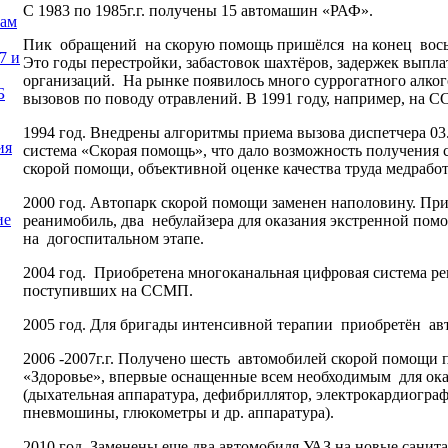
С 1983 по 1985г.г. получены 15 автомашин «РАФ».
нам
Пик обращений на скорую помощь пришёлся на конец восьм
7 и
Это годы перестройки, забастовок шахтёров, задержек выпл
организаций. На рынке появилось много суррогатного алког
Б
вызовов по поводу отравлений. В 1991 году, например, на
1994 год. Внедрены алгоритмы приема вызова диспетчера 03
ия
система «Скорая помощь», что дало возможность получения 
скорой помощи, объективной оценке качества труда медрабо
2000 год. Автопарк скорой помощи заменен наполовину. Пр
ие
реанимобиль, два небулайзера для оказания экстренной по
на догоспитальном этапе.
2004 год. Приобретена многоканальная цифровая система ре
поступивших на ССМП.
2005 год. Для бригады интенсивной терапии приобретён ав
2006 -2007г.г. Получено шесть автомобилей скорой помощи 
«Здоровье», впервые оснащенные всем необходимым для ок
(дыхательная аппаратура, дефибриллятор, электрокардиогра
пневмошины, глюкометры и др. аппаратура).
2010 год. Заменены еще два автомобиля УАЗ на новые санит