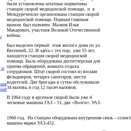
были
установлены штатные нормативы
станции скорой медицинской помощи, и в
Междуреченске организована станция скорой
медицинской помощи. Первым главным
врачом был назначен Малков Илья
Макарович, участник Великой Отечественной
войны.
о
Был выделен первый этаж жилого дома по ул.
Весенней, 22. И здесь с тех пор, уже 55 лет,
находится станция скорой медицинской
помощи. Была оборудована диспетчерская для
приема обращений, комната отдыха
 и
сотрудников. Штат скорой состоял из восьми
фельдшеров, четырех санитаров, шести
водителей. Две бригады в сутки обслуживали
ния
34 вызова, в год 12 тысяч вызовов.
ной
В 1964 году в арсенале скорой были уже 4
легковые машины ГАЗ – 51, две «Волги», УАЗ.
1966 год. На станции оборудована внутренняя связь – селек
машина марки УАЗ-452.