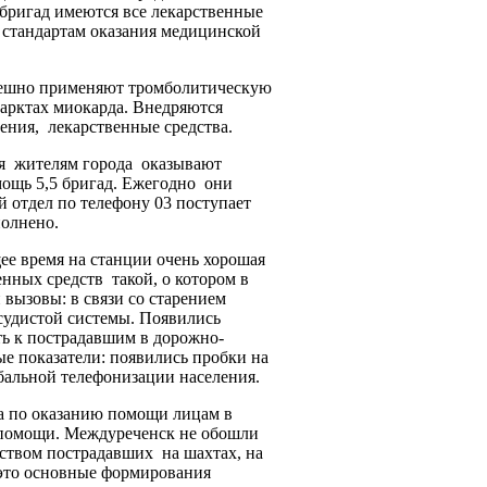
бригад имеются все лекарственные
о стандартам оказания медицинской
пешно применяют тромболитическую
арктах миокарда. Внедряются
ения, лекарственные средства.
мя жителям города оказывают
ощь 5,5 бригад. Ежегодно они
 отдел по телефону 03 поступает
полнено.
ее время на станции очень хорошая
нных средств такой, о котором в
 вызовы: в связи со старением
судистой системы. Появились
ь к пострадавшим в дорожно-
е показатели: появились пробки на
бальной телефонизации населения.
ка по оказанию помощи лицам в
й помощи. Междуреченск не обошли
ством пострадавших на шахтах, на
 это основные формирования