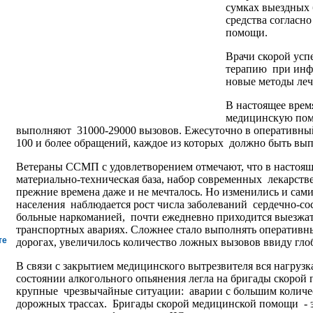
сумках выездных 
средства согласн
помощи.
Врачи скорой ус
терапию при инф
новые методы леч
В настоящее вре
медицинскую пом
выполняют 31000-29000 вызовов. Ежесуточно в оперативный
100 и более обращений, каждое из которых должно быть вы
Ветераны ССМП с удовлетворением отмечают, что в настоящ
материально-техническая база, набор современных лекарстве
прежние времена даже и не мечталось. Но изменились и сами
населения наблюдается рост числа заболеваний сердечно-со
больные наркоманией, почти ежедневно приходится выезжат
транспортных авариях. Сложнее стало выполнять оперативны
те
дорогах, увеличилось количество ложных вызовов ввиду гло
В связи с закрытием медицинского вытрезвителя вся нагруз
состоянии алкогольного опьянения легла на бригады скоро
крупные чрезвычайные ситуации: аварии с большим количе
дорожных трассах. Бригады скорой медицинской помощи -