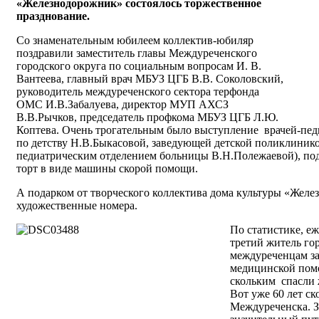
«Железнодорожник» состоялось торжественное
празднование.
Со знаменательным юбилеем коллектив-юбиляр
поздравили заместитель главы Междуреченского
городского округа по социальным вопросам И. В.
Вантеева, главный врач МБУЗ ЦГБ В.В. Соколовский,
руководитель междуреченского сектора терфонда
ОМС И.В.Забалуева, директор МУП АХСЗ
В.В.Рычков, председатель профкома МБУЗ ЦГБ Л.Ю.
Коптева. Очень трогательным было выступление врачей-педи
по детству Н.В.Быкасовой, заведующей детской поликлиник
педиатрическим отделением больницы В.Н.Полежаевой), п
торт в виде машины скорой помощи.
А подарком от творческого коллектива дома культуры «Желе
художественные номера.
По статистике, е
третий житель го
междуреченцам за
медицинской пом
скольким спасли 
Вот уже 60 лет с
Междуреченска. З