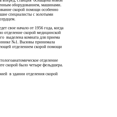
ь вперед, станция оснащена новой
менным оборудованием, машинами.
ование скорой помощи особенно
ошие специалисты с золотыми
сердцем.
ет свое начало от 1956 года, когда
но отделение скорой медицинской
ого выделена комната для приема
линике №1. Вызовы принимала
дующей отделением скорой помощи
ологоанатомическое отделение
те скорой было четыре фельдшера.
ерией в здании отделения
скорой