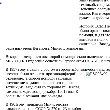
значительный пут
ы
техникой, совре
Новейшее оборуд
важно. Как и хор
руками и добрым 
История ССМП вед
было организова
помощи, и для эт
вызовов в полик
санитарка. Заве
была назначена Дегтярева Мария Степановна.
Вскоре
помещением для скорой помощи стало нынешнее пат
в
МБУЗ ЦГБ. Отделение оснастили грузовиком ГАЗ- 51. В шта
В 1957 году в связи с ростом в городе заболеваемости дифт
помощи было открыто противодифтерийное
отделение, а скорой помощи выделили
помещение в здании нынешнего горного
техникума (вход был со стороны ул. Чехова),
где она находилась до декабря 1961 года. К
больным выезжали две бригады.
В 1961году приказом Министерства
здравоохранения СССР № 570 от 23 декабря