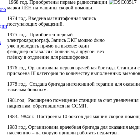
1968 год. Приобретены первые радиостанции
марки ЛЁН на машины скорой помощи.
ого
1974 год. Введена магнитофонная запись
поступающих обращений.
ции
1975 год. Приобретен первый
электрокардиограф. Запись ЭКГ можно было
ю
уже проводить прямо на вызове: один
фельдшер оставался с больным, а другой вёз
плёнку в отделение для расшифровки.
1976 год. Организована первая врачебная бригада. Станции
присвоена ΙΙΙ категория по количеству выполненных вызово
1978 год. Создана бригада интенсивной терапии для оказа
тяжелым больным.
1981год. Расширено помещение станции за счет увеличения
пациентам, обратившимся на ССМП.
1983-1984г.г. Построены 10 боксов для машин скорой помощ
1983 год. Организована врачебная бригада для оказания ме
населению – на скорую пришли работать педиатры.