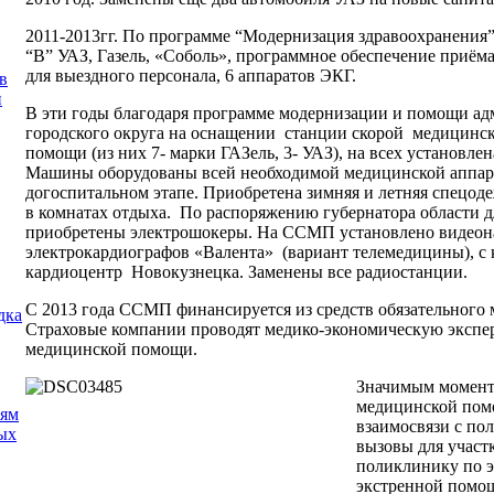
2011-2013гг. По программе “Модернизация здравоохранения
“В” УАЗ, Газель, «Соболь», программное обеспечение приёма 
для выездного персонала, 6 аппаратов ЭКГ.
в
и
В эти годы благодаря программе модернизации и помощи а
городского округа на оснащении станции скорой медицинс
помощи (из них 7- марки ГАЗель, 3- УАЗ), на всех установ
Машины оборудованы всей необходимой медицинской аппара
догоспитальном этапе. Приобретена зимняя и летняя спецоде
в комнатах отдыха. По распоряжению губернатора области 
приобретены электрошокеры. На ССМП установлено видеон
электрокардиографов «Валента» (вариант телемедицины), с 
кардиоцентр Новокузнецка. Заменены все радиостанции.
С 2013 года ССМП финансируется из средств обязательного 
дка
Страховые компании проводят медико-экономическую эксперт
медицинской помощи.
Значимым момент
медицинской пом
иям
взаимосвязи с по
ых
вызовы для участ
поликлинику по э
экстренной помо