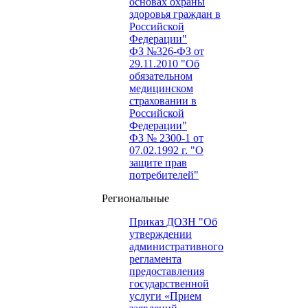
основах охраны
здоровья граждан в
Российской
Федерации"
ФЗ №326-ФЗ от
29.11.2010 "Об
обязательном
медицинском
страховании в
Российской
Федерации"
ФЗ № 2300-1 от
07.02.1992 г. "О
защите прав
потребителей"
Региональные
Приказ ДОЗН "Об
утверждении
административного
регламента
предоставления
государственной
услуги «Прием