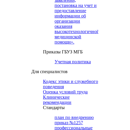
заявлений,
постановка на учет и
предоставление
информации об
организации
оказания
высокотехнологичной
медицинской
помощи».
Приказы ГБУЗ МГБ
Учетная политика
Для специалистов
Кодекс этики и служебного
поведения
Оценка условий труда
Клинические
рекомендации
Cтандарты
план по внедрению
приказ №1257
профессиональные