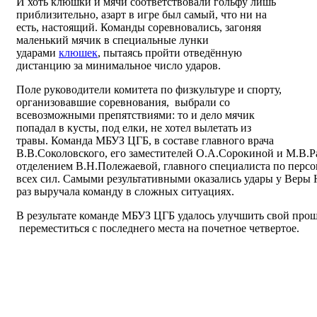
И хоть клюшки и мячи соответствовали гольфу лишь
приблизительно, азарт в игре был самый, что ни на
есть, настоящий. Команды соревновались, загоняя
маленький мячик в специальные лунки
ударами
клюшек
, пытаясь пройти отведённую
дистанцию за минимальное число ударов.
Поле руководители комитета по физкультуре и спорту,
организовавшие соревнования, выбрали со
всевозможными препятствиями: то и дело мячик
попадал в кусты, под елки, не хотел вылетать из
травы. Команда МБУЗ ЦГБ, в составе главного врача
В.В.Соколовского, его заместителей О.А.Сорокиной и М.В.
отделением В.Н.Полежаевой, главного специалиста по персо
всех сил. Самыми результативными оказались удары у Веры 
раз выручала команду в сложных ситуациях.
В результате команде МБУЗ ЦГБ удалось улучшить свой прош
переместиться с последнего места на почетное четвертое.