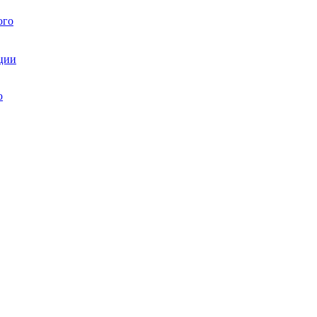
ого
ции
ю