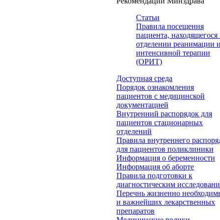
Рекомендации Минздрава
Статьи
Правила посещения
пациента, находящегося 
отделении реанимации 
интенсивной терапии
(ОРИТ)
Доступная среда
Порядок ознакомления
пациентов с медицинской
документацией
Внутренний распорядок для
пациентов стационарных
отделений
Правила внутреннего распоря
для пациентов поликлиники
Информация о беременности
Информация об аборте
Правила подготовки к
диагностическим исследован
Перечнь жизненно необходим
и важнейших лекарственных
препаратов
Медицинские ролики