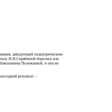
Ракшня, заведующей педиатрическим
налу Н.Н.Скрябиной боролась изо
Николаевны Полежаевой, и она не
логодний результат -