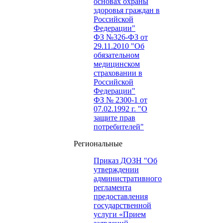
основах охраны
здоровья граждан в
Российской
Федерации"
ФЗ №326-ФЗ от
29.11.2010 "Об
обязательном
медицинском
страховании в
Российской
Федерации"
ФЗ № 2300-1 от
07.02.1992 г. "О
защите прав
потребителей"
Региональные
Приказ ДОЗН "Об
утверждении
административного
регламента
предоставления
государственной
услуги «Прием