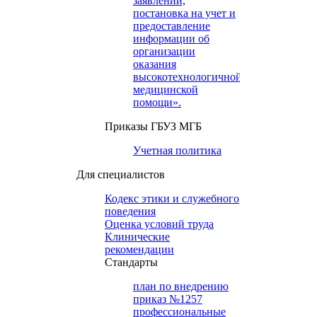
заявлений,
постановка на учет и
предоставление
информации об
организации
оказания
высокотехнологичной
медицинской
помощи».
Приказы ГБУЗ МГБ
Учетная политика
Для специалистов
Кодекс этики и служебного
поведения
Оценка условий труда
Клинические
рекомендации
Cтандарты
план по внедрению
приказ №1257
профессиональные