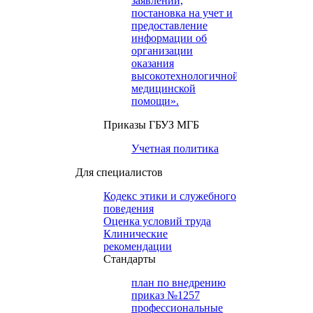
заявлений,
постановка на учет и
предоставление
информации об
организации
оказания
высокотехнологичной
медицинской
помощи».
Приказы ГБУЗ МГБ
Учетная политика
Для специалистов
Кодекс этики и служебного
поведения
Оценка условий труда
Клинические
рекомендации
Cтандарты
план по внедрению
приказ №1257
профессиональные