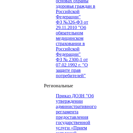
основах охраны
здоровья граждан в
Российской
Федерации"
ФЗ №326-ФЗ от
29.11.2010 "Об
обязательном
медицинском
страховании в
Российской
Федерации"
ФЗ № 2300-1 от
07.02.1992 г. "О
защите прав
потребителей"
Региональные
Приказ ДОЗН "Об
утверждении
административного
регламента
предоставления
государственной
услуги «Прием