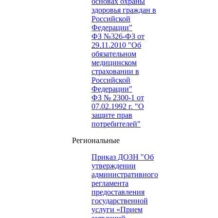
основах охраны
здоровья граждан в
Российской
Федерации"
ФЗ №326-ФЗ от
29.11.2010 "Об
обязательном
медицинском
страховании в
Российской
Федерации"
ФЗ № 2300-1 от
07.02.1992 г. "О
защите прав
потребителей"
Региональные
Приказ ДОЗН "Об
утверждении
административного
регламента
предоставления
государственной
услуги «Прием