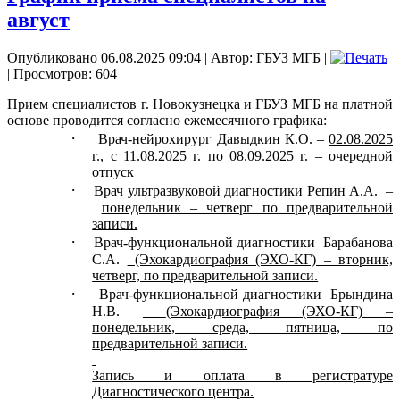
август
Опубликовано 06.08.2025 09:04
|
Автор: ГБУЗ МГБ
|
| Просмотров: 604
Прием специалистов г. Новокузнецка и ГБУЗ МГБ на платной
основе проводится согласно ежемесячного графика:
·
Врач-нейрохирург Давыдкин К.О. –
02.08.2025
г.,
с 11.08.2025 г. по 08.09.2025 г. – очередной
отпуск
·
Врач ультразвуковой диагностики Репин А.А.
–
понедельник – четверг по предварительной
записи.
·
Врач-функциональной диагностики
Барабанова
С.А.
(Эхокардиография (ЭХО-КГ) – вторник,
четверг, по предварительной записи.
·
Врач-функциональной диагностики
Брындина
Н.В.
(Эхокардиография (ЭХО-КГ) –
понедельник, среда, пятница, по
предварительной записи.
Запись и оплата в регистратуре
Диагностического центра.