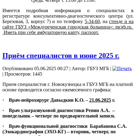
среда, четверг с 13.00 до 15.00.
Имеется подробная информация о специалистах в
регистратуре консультативно-диагностического центра (ул.
Березовая, 3, корпус 7) и по телефону
5-34-60
, на
стенде и на
сайте ГБУЗ «Междуреченская городская больница»:
mcgb
.
ru
.
Иметь при себе амбулаторную карту, паспорт.
Приём специалистов в июне 2025 г.
Опубликовано 05.06.2025 00:27
|
Автор: ГБУЗ МГБ
|
| Просмотров: 1445
Прием специалистов г. Новокузнецка и ГБУЗ МГБ на платной
основе проводится согласно ежемесячного графика:
· Врач-нейрохирург Давыдкин К.О. –
21.06.2025
г.
· Врач ультразвуковой диагностики Репин А.А. –
понедельник – четверг по предварительной записи.
· Врач-функциональной диагностики Барабанова С.А.
(Эхокардиография (ЭХО-КГ) – вторник, четверг, по