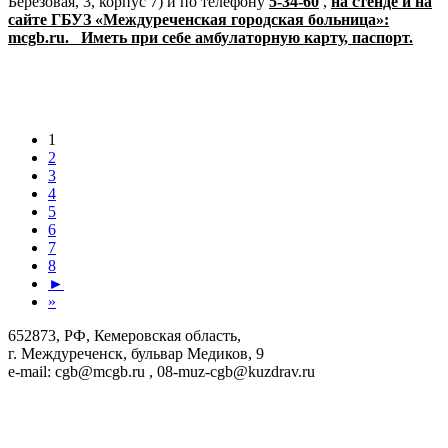
Березовая, 3, корпус 7) и по телефону
5-34-60
,
на стенде и на
сайте ГБУЗ «Междуреченская городская больница»:
mcgb.ru. Иметь при себе амбулаторную карту, паспорт.
1
2
3
4
5
6
7
8
►
»
652873, РФ, Кемеровская область,
г. Междуреченск, бульвар Медиков, 9
e-mail: cgb@mcgb.ru , 08-muz-cgb@kuzdrav.ru