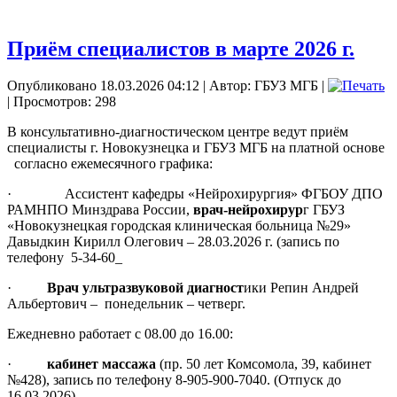
Приём специалистов в марте 2026 г.
Опубликовано 18.03.2026 04:12
|
Автор: ГБУЗ МГБ
|
| Просмотров: 298
В консультативно-диагностическом центре ведут приём
специалисты г. Новокузнецка и ГБУЗ МГБ на платной основе
согласно ежемесячного графика:
· Ассистент кафедры «Нейрохирургия» ФГБОУ ДПО
РАМНПО Минздрава России,
врач-нейрохирур
г ГБУЗ
«Новокузнецкая городская клиническая больница №29»
Давыдкин Кирилл Олегович – 28.03.2026 г. (запись по
телефону 5-34-60_
·
Врач ультразвуковой диагност
ики Репин Андрей
Альбертович – понедельник – четверг.
Ежедневно работает с 08.00 до 16.00:
·
кабинет массажа
(пр. 50 лет Комсомола, 39, кабинет
№428), запись по телефону 8-905-900-7040. (Отпуск до
16.03.2026)