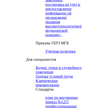
заявлений,
постановка на учет и
предоставление
информации об
организации
оказания
высокотехнологичной
медицинской
помощи».
Приказы ГБУЗ МГБ
Учетная политика
Для специалистов
Кодекс этики и служебного
поведения
Оценка условий труда
Клинические
рекомендации
Cтандарты
план по внедрению
приказ №1257
профессиональные