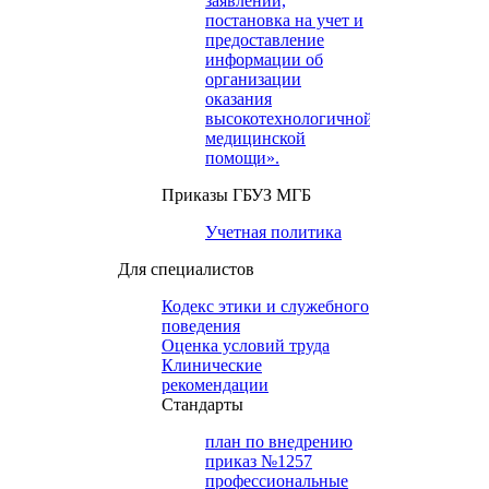
заявлений,
постановка на учет и
предоставление
информации об
организации
оказания
высокотехнологичной
медицинской
помощи».
Приказы ГБУЗ МГБ
Учетная политика
Для специалистов
Кодекс этики и служебного
поведения
Оценка условий труда
Клинические
рекомендации
Cтандарты
план по внедрению
приказ №1257
профессиональные