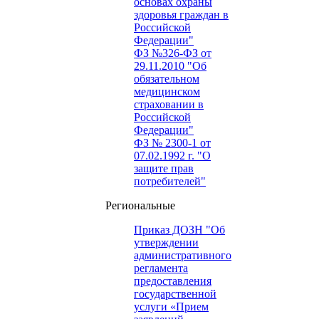
основах охраны
здоровья граждан в
Российской
Федерации"
ФЗ №326-ФЗ от
29.11.2010 "Об
обязательном
медицинском
страховании в
Российской
Федерации"
ФЗ № 2300-1 от
07.02.1992 г. "О
защите прав
потребителей"
Региональные
Приказ ДОЗН "Об
утверждении
административного
регламента
предоставления
государственной
услуги «Прием