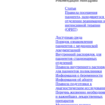
Рекомендации Минздрава
Статьи
Правила посещения
пациента, находящегося 
отделении реанимации 
интенсивной терапии
(ОРИТ)
Доступная среда
Порядок ознакомления
пациентов с медицинской
документацией
Внутренний распорядок для
пациентов стационарных
отделений
Правила внутреннего распоря
для пациентов поликлиники
Информация о беременности
Информация об аборте
Правила подготовки к
диагностическим исследован
Перечнь жизненно необходим
и важнейших лекарственных
препаратов
Медицинские ролики