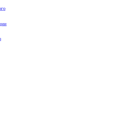
ого
ции
ю