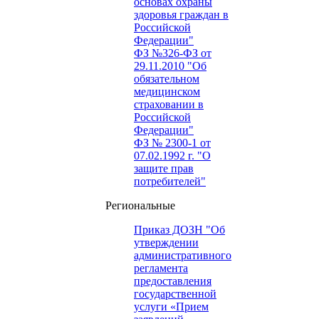
основах охраны
здоровья граждан в
Российской
Федерации"
ФЗ №326-ФЗ от
29.11.2010 "Об
обязательном
медицинском
страховании в
Российской
Федерации"
ФЗ № 2300-1 от
07.02.1992 г. "О
защите прав
потребителей"
Региональные
Приказ ДОЗН "Об
утверждении
административного
регламента
предоставления
государственной
услуги «Прием