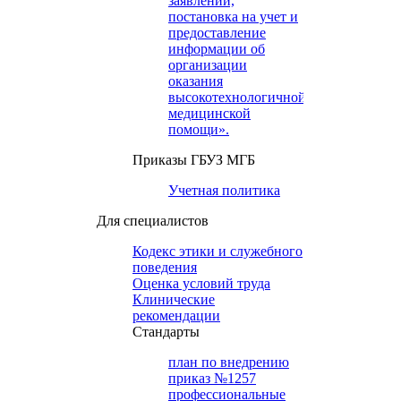
заявлений,
постановка на учет и
предоставление
информации об
организации
оказания
высокотехнологичной
медицинской
помощи».
Приказы ГБУЗ МГБ
Учетная политика
Для специалистов
Кодекс этики и служебного
поведения
Оценка условий труда
Клинические
рекомендации
Cтандарты
план по внедрению
приказ №1257
профессиональные