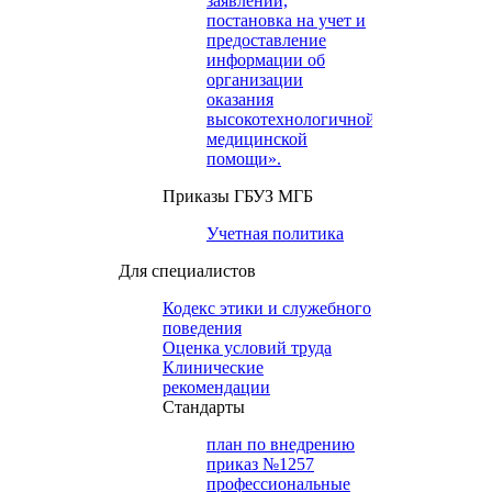
заявлений,
постановка на учет и
предоставление
информации об
организации
оказания
высокотехнологичной
медицинской
помощи».
Приказы ГБУЗ МГБ
Учетная политика
Для специалистов
Кодекс этики и служебного
поведения
Оценка условий труда
Клинические
рекомендации
Cтандарты
план по внедрению
приказ №1257
профессиональные