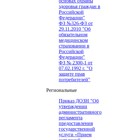
основах охраны
здоровья граждан в
Российской
Федерации"
ФЗ №326-ФЗ от
29.11.2010 "Об
обязательном
медицинском
страховании в
Российской
Федерации"
ФЗ № 2300-1 от
07.02.1992 г. "О
защите прав
потребителей"
Региональные
Приказ ДОЗН "Об
утверждении
административного
регламента
предоставления
государственной
услуги «Прием