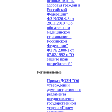
основах охраны
здоровья граждан в
Российской
Федерации"
ФЗ №326-ФЗ от
29.11.2010 "Об
обязательном
медицинском
страховании в
Российской
Федерации"
ФЗ № 2300-1 от
07.02.1992 г. "О
защите прав
потребителей"
Региональные
Приказ ДОЗН "Об
утверждении
административного
регламента
предоставления
государственной
услуги «Прием