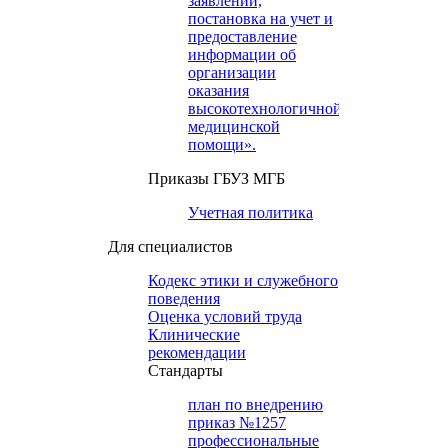
заявлений,
постановка на учет и
предоставление
информации об
организации
оказания
высокотехнологичной
медицинской
помощи».
Приказы ГБУЗ МГБ
Учетная политика
Для специалистов
Кодекс этики и служебного
поведения
Оценка условий труда
Клинические
рекомендации
Cтандарты
план по внедрению
приказ №1257
профессиональные