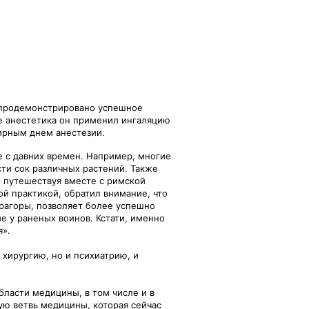
 продемонстрировано успешное
ве анестетика он применил ингаляцию
мирным днем анестезии.
е с давних времен. Например, многие
ти сок различных растений. Также
, путешествуя вместе с римской
й практикой, обратил внимание, что
рагоры, позволяет более успешно
е у раненых воинов. Кстати, именно
я».
хирургию, но и психиатрию, и
бласти медицины, в том числе и в
ную ветвь медицины, которая сейчас