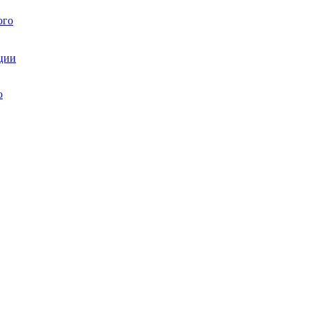
ого
ции
ю