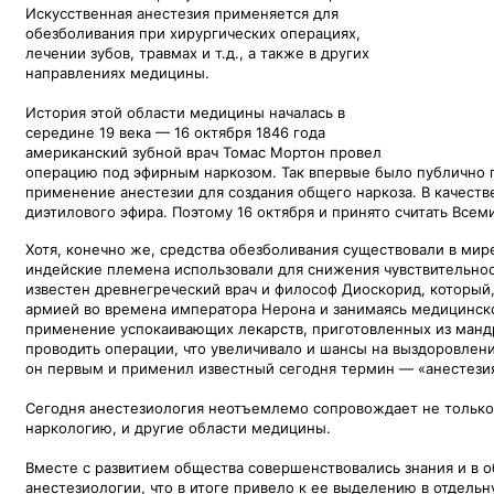
Искусственная анестезия применяется для
обезболивания при хирургических операциях,
лечении зубов, травмах и т.д., а также в других
направлениях медицины.
История этой области медицины началась в
середине 19 века — 16 октября 1846 года
американский зубной врач Томас Мортон провел
операцию под эфирным наркозом. Так впервые было публично
применение анестезии для создания общего наркоза. В качест
диэтилового эфира. Поэтому 16 октября и принято считать Все
Хотя, конечно же, средства обезболивания существовали в мир
индейские племена использовали для снижения чувствительнос
известен древнегреческий врач и философ Диоскорид, который
армией во времена императора Нерона и занимаясь медицинско
применение успокаивающих лекарств, приготовленных из манд
проводить операции, что увеличивало и шансы на выздоровлени
он первым и применил известный сегодня термин — «анестези
Сегодня анестезиология неотъемлемо сопровождает не только 
наркологию, и другие области медицины.
Вместе с развитием общества совершенствовались знания и в о
анестезиологии, что в итоге привело к ее выделению в отдель