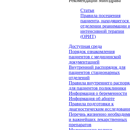
Рекомендации Минздрава
Статьи
Правила посещения
пациента, находящегося 
отделении реанимации 
интенсивной терапии
(ОРИТ)
Доступная среда
Порядок ознакомления
пациентов с медицинской
документацией
Внутренний распорядок для
пациентов стационарных
отделений
Правила внутреннего распоря
для пациентов поликлиники
Информация о беременности
Информация об аборте
Правила подготовки к
диагностическим исследован
Перечнь жизненно необходим
и важнейших лекарственных
препаратов
Медицинские ролики