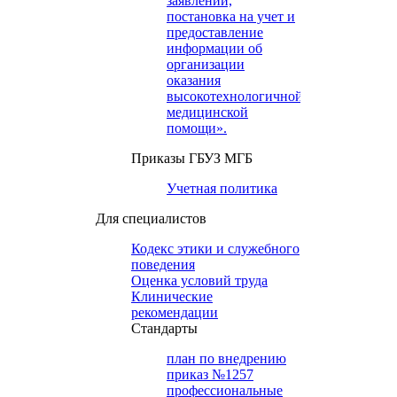
заявлений,
постановка на учет и
предоставление
информации об
организации
оказания
высокотехнологичной
медицинской
помощи».
Приказы ГБУЗ МГБ
Учетная политика
Для специалистов
Кодекс этики и служебного
поведения
Оценка условий труда
Клинические
рекомендации
Cтандарты
план по внедрению
приказ №1257
профессиональные