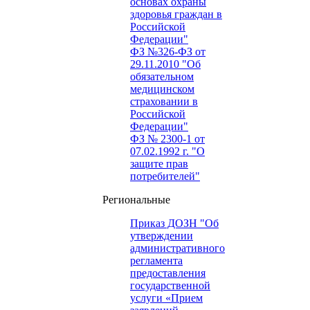
основах охраны
здоровья граждан в
Российской
Федерации"
ФЗ №326-ФЗ от
29.11.2010 "Об
обязательном
медицинском
страховании в
Российской
Федерации"
ФЗ № 2300-1 от
07.02.1992 г. "О
защите прав
потребителей"
Региональные
Приказ ДОЗН "Об
утверждении
административного
регламента
предоставления
государственной
услуги «Прием