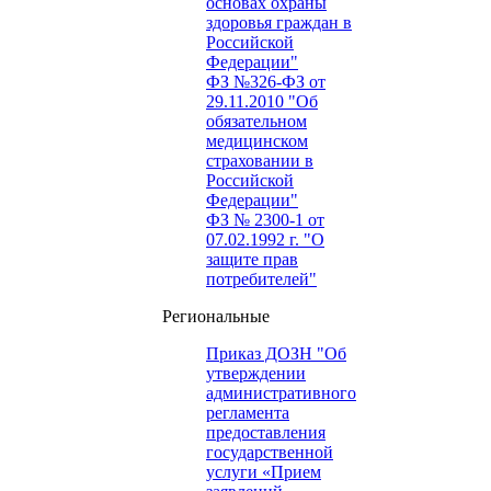
основах охраны
здоровья граждан в
Российской
Федерации"
ФЗ №326-ФЗ от
29.11.2010 "Об
обязательном
медицинском
страховании в
Российской
Федерации"
ФЗ № 2300-1 от
07.02.1992 г. "О
защите прав
потребителей"
Региональные
Приказ ДОЗН "Об
утверждении
административного
регламента
предоставления
государственной
услуги «Прием