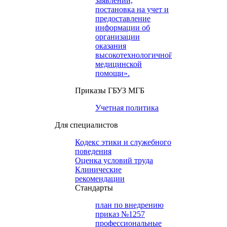
заявлений,
постановка на учет и
предоставление
информации об
организации
оказания
высокотехнологичной
медицинской
помощи».
Приказы ГБУЗ МГБ
Учетная политика
Для специалистов
Кодекс этики и служебного
поведения
Оценка условий труда
Клинические
рекомендации
Cтандарты
план по внедрению
приказ №1257
профессиональные