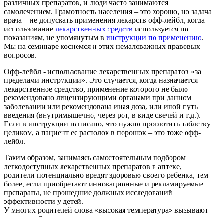
различных препаратов, и люди часто занимаются
самолечением. Грамотность населения – это хорошо, но задача
врача – не допускать применения лекарств офф-лейбл, когда
использование
лекарственных средств
используется по
показаниям, не упомянутым в
инструкции по применению
.
Мы на семинаре коснемся и этих немаловажных правовых
вопросов.
Офф-лейбл - использование лекарственных препаратов «за
пределами инструкции». Это случается, когда назначается
лекарственное средство, применение которого не было
рекомендовано лицензирующими органами при данном
заболевании или рекомендована иная доза, или иной путь
введения (внутримышечно, через рот, в виде свечей и т.д.).
Если в инструкции написано, что нужно проглотить таблетку
целиком, а пациент ее растолок в порошок – это тоже офф-
лейбл.
Таким образом, занимаясь самостоятельным подбором
легкодоступных лекарственных препаратов в аптеке,
родители потенциально вредят здоровью своего ребенка, тем
более, если приобретают инновационные и рекламируемые
препараты, не прошедшие должных исследований
эффективности у детей.
У многих родителей слова «высокая температура» вызывают