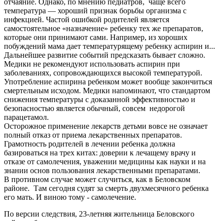
отчаяние. Однако, по мнению педиатров, чаще всего
температура — хороший признак борьбы организма с
инфекцией. Частой ошибкой родителей является
самостоятельное «назначение» ребенку тех же препаратов,
которые они принимают сами. Например, из хороших
побуждений мама дает температурящему ребенку аспирин и...
Дальнейшее развитие событий предсказать бывает сложно.
Медики не рекомендуют использовать аспирин при
заболеваниях, сопровождающихся высокой температурой.
Употребление аспирина ребенком может вообще закончиться
смертельным исходом. Медики напоминают, что стандартом
снижения температуры с доказанной эффективностью и
безопасностью является обычный, совсем недорогой
парацетамол.
Осторожное применение лекарств детьми вовсе не означает
полный отказ от приема лекарственных препаратов.
Грамотность родителей в лечении ребенка должна
базироваться на трех китах: доверии к лечащему врачу и
отказе от самолечения, уважении медицины как науки и на
знании основ пользования лекарственными препаратами.
В противном случае может случиться, как в Беловском
районе. Там сегодня судят за смерть двухмесячного ребенка
его мать. И виною тому - самолечение.
По версии следствия, 23-летняя жительница Беловского