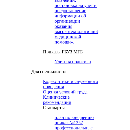
заявлений,
постановка на учет и
предоставление
информации об
организации
оказания
высокотехнологичной
медицинской
помощи».
Приказы ГБУЗ МГБ
Учетная политика
Для специалистов
Кодекс этики и служебного
поведения
Оценка условий труда
Клинические
рекомендации
Cтандарты
план по внедрению
приказ №1257
профессиональные