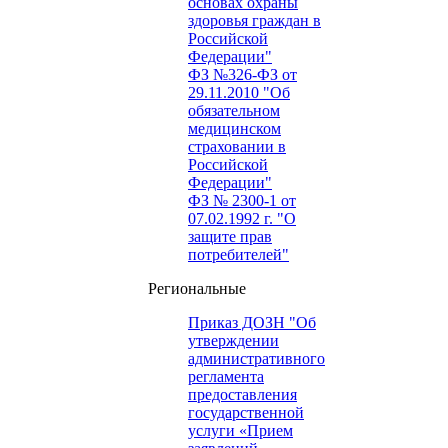
основах охраны
здоровья граждан в
Российской
Федерации"
ФЗ №326-ФЗ от
29.11.2010 "Об
обязательном
медицинском
страховании в
Российской
Федерации"
ФЗ № 2300-1 от
07.02.1992 г. "О
защите прав
потребителей"
Региональные
Приказ ДОЗН "Об
утверждении
административного
регламента
предоставления
государственной
услуги «Прием