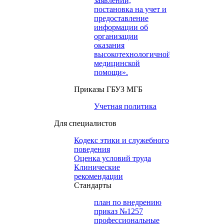
заявлений,
постановка на учет и
предоставление
информации об
организации
оказания
высокотехнологичной
медицинской
помощи».
Приказы ГБУЗ МГБ
Учетная политика
Для специалистов
Кодекс этики и служебного
поведения
Оценка условий труда
Клинические
рекомендации
Cтандарты
план по внедрению
приказ №1257
профессиональные