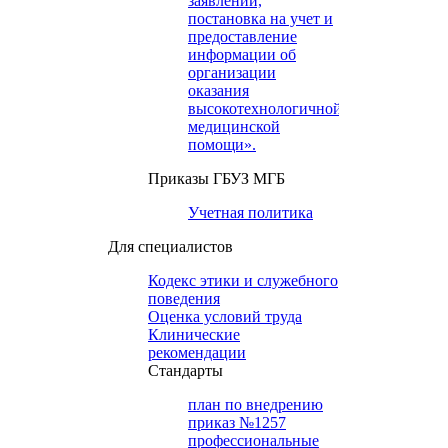
заявлений,
постановка на учет и
предоставление
информации об
организации
оказания
высокотехнологичной
медицинской
помощи».
Приказы ГБУЗ МГБ
Учетная политика
Для специалистов
Кодекс этики и служебного
поведения
Оценка условий труда
Клинические
рекомендации
Cтандарты
план по внедрению
приказ №1257
профессиональные