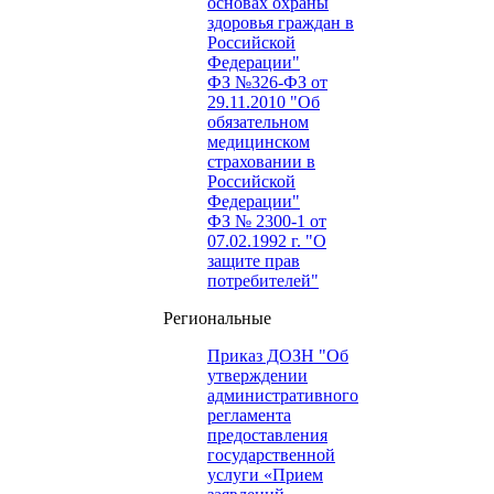
основах охраны
здоровья граждан в
Российской
Федерации"
ФЗ №326-ФЗ от
29.11.2010 "Об
обязательном
медицинском
страховании в
Российской
Федерации"
ФЗ № 2300-1 от
07.02.1992 г. "О
защите прав
потребителей"
Региональные
Приказ ДОЗН "Об
утверждении
административного
регламента
предоставления
государственной
услуги «Прием