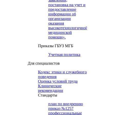
заявлений,
постановка на учет и
предоставление
информации об
организации
оказания
высокотехнологичной
медицинской
помощи».
Приказы ГБУЗ МГБ
Учетная политика
Для специалистов
Кодекс этики и служебного
поведения
Оценка условий труда
Клинические
рекомендации
Cтандарты
план по внедрению
приказ №1257
профессиональные