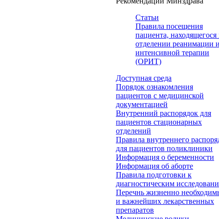
Рекомендации Минздрава
Статьи
Правила посещения
пациента, находящегося 
отделении реанимации 
интенсивной терапии
(ОРИТ)
Доступная среда
Порядок ознакомления
пациентов с медицинской
документацией
Внутренний распорядок для
пациентов стационарных
отделений
Правила внутреннего распоря
для пациентов поликлиники
Информация о беременности
Информация об аборте
Правила подготовки к
диагностическим исследован
Перечнь жизненно необходим
и важнейших лекарственных
препаратов
Медицинские ролики