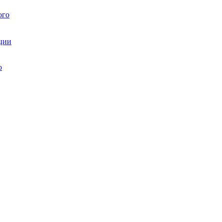
ого
ции
ю