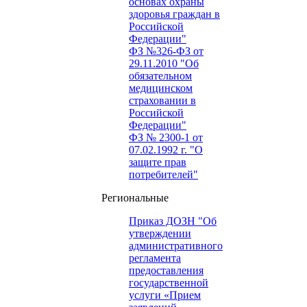
основах охраны
здоровья граждан в
Российской
Федерации"
ФЗ №326-ФЗ от
29.11.2010 "Об
обязательном
медицинском
страховании в
Российской
Федерации"
ФЗ № 2300-1 от
07.02.1992 г. "О
защите прав
потребителей"
Региональные
Приказ ДОЗН "Об
утверждении
административного
регламента
предоставления
государственной
услуги «Прием