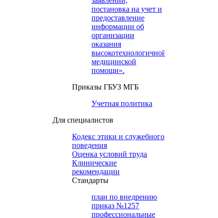
заявлений,
постановка на учет и
предоставление
информации об
организации
оказания
высокотехнологичной
медицинской
помощи».
Приказы ГБУЗ МГБ
Учетная политика
Для специалистов
Кодекс этики и служебного
поведения
Оценка условий труда
Клинические
рекомендации
Cтандарты
план по внедрению
приказ №1257
профессиональные