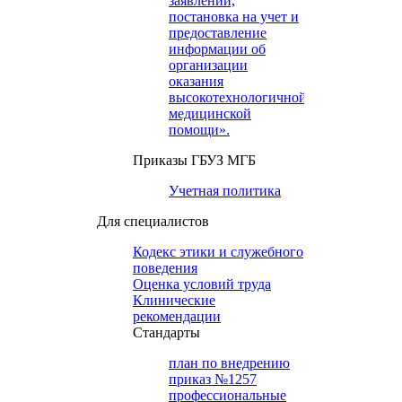
заявлений,
постановка на учет и
предоставление
информации об
организации
оказания
высокотехнологичной
медицинской
помощи».
Приказы ГБУЗ МГБ
Учетная политика
Для специалистов
Кодекс этики и служебного
поведения
Оценка условий труда
Клинические
рекомендации
Cтандарты
план по внедрению
приказ №1257
профессиональные