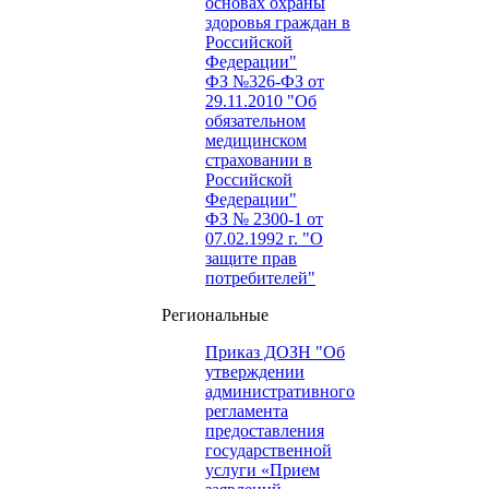
основах охраны
здоровья граждан в
Российской
Федерации"
ФЗ №326-ФЗ от
29.11.2010 "Об
обязательном
медицинском
страховании в
Российской
Федерации"
ФЗ № 2300-1 от
07.02.1992 г. "О
защите прав
потребителей"
Региональные
Приказ ДОЗН "Об
утверждении
административного
регламента
предоставления
государственной
услуги «Прием