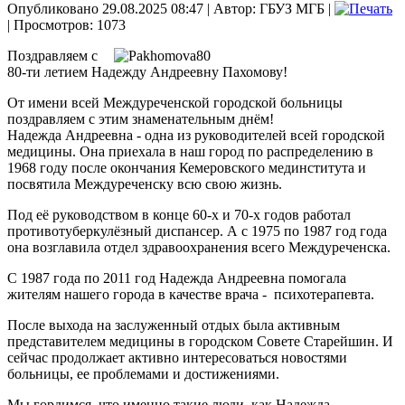
Опубликовано 29.08.2025 08:47
|
Автор: ГБУЗ МГБ
|
| Просмотров: 1073
П
оздравляем с
80-ти летием Надежду Андреевну Пахомову!
От имени всей Междуреченской городской больницы
поздравляем с этим знаменательным днём!
Надежда Андреевна - одна из руководителей всей городской
медицины. Она приехала в наш город по распределению в
1968 году после окончания Кемеровского мединститута и
посвятила Междуреченску всю свою жизнь.
Под её руководством в конце 60-х и 70-х годов работал
противотуберкулёзный диспансер. А с 1975 по 1987 год года
она возглавила отдел здравоохранения всего Междуреченска.
С 1987 года по 2011 год Надежда Андреевна помогала
жителям нашего города в качестве врача - психотерапевта.
После выхода на заслуженный отдых была активным
представителем медицины в городском Совете Старейшин. И
сейчас продолжает активно интересоваться новостями
больницы, ее проблемами и достижениями.
Мы гордимся, что именно такие люди, как Надежда