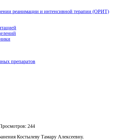
елении реанимации и интенсивной терапии (ОРИТ)
нтацией
делений
иники
нных препаратов
Просмотров: 244
хранения Костылеву Тамару Алексеевну.