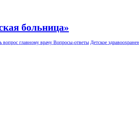
ская больница»
ь вопрос главному врачу
Вопросы-ответы
Детское здравоохране