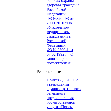
основах охраны
здоровья граждан в
Российской
Федерации"
ФЗ №326-ФЗ от
29.11.2010 "Об
обязательном
медицинском
страховании в
Российской
Федерации"
ФЗ № 2300-1 от
07.02.1992 г. "О
защите прав
потребителей"
Региональные
Приказ ДОЗН "Об
утверждении
административного
регламента
предоставления
государственной
услуги «Прием