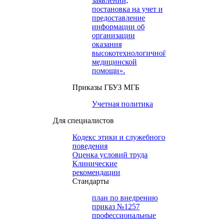
заявлений,
постановка на учет и
предоставление
информации об
организации
оказания
высокотехнологичной
медицинской
помощи».
Приказы ГБУЗ МГБ
Учетная политика
Для специалистов
Кодекс этики и служебного
поведения
Оценка условий труда
Клинические
рекомендации
Cтандарты
план по внедрению
приказ №1257
профессиональные