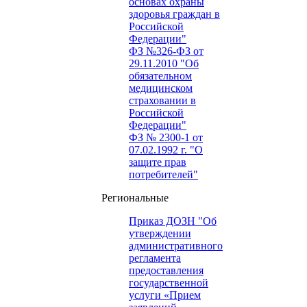
основах охраны
здоровья граждан в
Российской
Федерации"
ФЗ №326-ФЗ от
29.11.2010 "Об
обязательном
медицинском
страховании в
Российской
Федерации"
ФЗ № 2300-1 от
07.02.1992 г. "О
защите прав
потребителей"
Региональные
Приказ ДОЗН "Об
утверждении
административного
регламента
предоставления
государственной
услуги «Прием