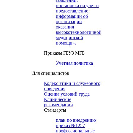
заявлений,
постановка на учет и
предоставление
информации об
организации
оказания
высокотехнологичной
медицинской
помощи».
Приказы ГБУЗ МГБ
Учетная политика
Для специалистов
Кодекс этики и служебного
поведения
Оценка условий труда
Клинические
рекомендации
Cтандарты
план по внедрению
приказ №1257
профессиональные