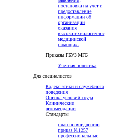
заявлений,
постановка на учет и
предоставление
информации об
организации
оказания
высокотехнологичной
медицинской
помощи».
Приказы ГБУЗ МГБ
Учетная политика
Для специалистов
Кодекс этики и служебного
поведения
Оценка условий труда
Клинические
рекомендации
Cтандарты
план по внедрению
приказ №1257
профессиональные