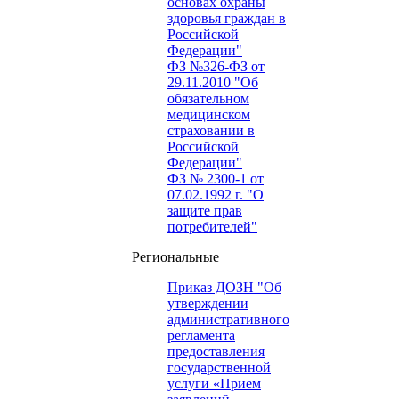
основах охраны
здоровья граждан в
Российской
Федерации"
ФЗ №326-ФЗ от
29.11.2010 "Об
обязательном
медицинском
страховании в
Российской
Федерации"
ФЗ № 2300-1 от
07.02.1992 г. "О
защите прав
потребителей"
Региональные
Приказ ДОЗН "Об
утверждении
административного
регламента
предоставления
государственной
услуги «Прием