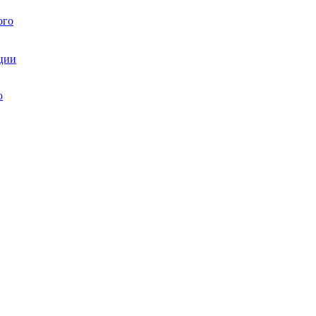
ого
ции
ю