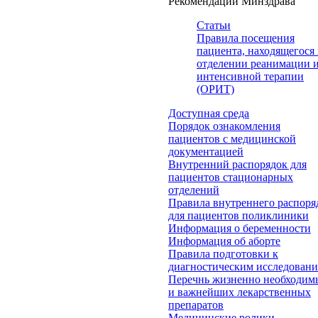
Рекомендации Минздрава
Статьи
Правила посещения
пациента, находящегося 
отделении реанимации 
интенсивной терапии
(ОРИТ)
Доступная среда
Порядок ознакомления
пациентов с медицинской
документацией
Внутренний распорядок для
пациентов стационарных
отделений
Правила внутреннего распоря
для пациентов поликлиники
Информация о беременности
Информация об аборте
Правила подготовки к
диагностическим исследован
Перечнь жизненно необходим
и важнейших лекарственных
препаратов
Медицинские ролики