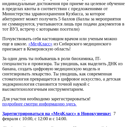
индивидуальные достижения при приеме на целевое обучение
в пределах квоты в соответствии с предложениями от
Министерства здравоохранения Кузбасса, за которое
абитуриент может получить 5 баллов (баллы за мероприятия
не суммируются, учитываются лишь при подачи документов в
тот ВУЗ, встречу с которыми посетили)
Почувствовать себя настоящим врачом или ученым можно
еще в школе.
«МедКласс»
из Сибирского медицинского
приезжает в Кемеровскую область!
За один день ты побываешь в роли биохимика, IT-
специалиста и провизора. Ты увидишь, как выделить ДНК из
банана, создать цифровую медицинскую модель и
синтезировать лекарство. Ты увидишь, как современная
стоматология превращается в цифровое искусство, а детская
эндокринология становится точной наукой с
высокотехнологичным инструментарием.
Для участия необходимо зарегистрироваться!
подробнее смотри информацию здесь
Зарегистрироваться на «МедКласс» в Новокузнецке:
7
февраля с 10:00, с 12:00 и с 14:00.