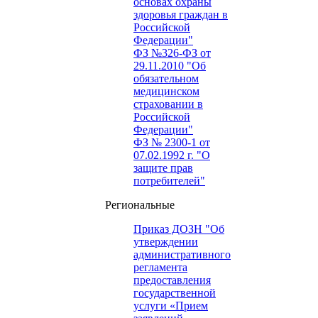
основах охраны
здоровья граждан в
Российской
Федерации"
ФЗ №326-ФЗ от
29.11.2010 "Об
обязательном
медицинском
страховании в
Российской
Федерации"
ФЗ № 2300-1 от
07.02.1992 г. "О
защите прав
потребителей"
Региональные
Приказ ДОЗН "Об
утверждении
административного
регламента
предоставления
государственной
услуги «Прием