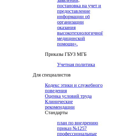
заявлений,
постановка на учет и
предоставление
информации об
организации
оказания
высокотехнологичной
медицинской
помощи».
Приказы ГБУЗ МГБ
Учетная политика
Для специалистов
Кодекс этики и служебного
поведения
Оценка условий труда
Клинические
рекомендации
Cтандарты
план по внедрению
приказ №1257
профессиональные