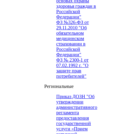
основах охраны
здоровья граждан в
Российской
Федерации"
ФЗ №326-ФЗ от
29.11.2010 "Об
обязательном
медицинском
страховании в
Российской
Федерации"
ФЗ № 2300-1 от
07.02.1992 г. "О
защите прав
потребителей"
Региональные
Приказ ДОЗН "Об
утверждении
административного
регламента
предоставления
государственной
услуги «Прием