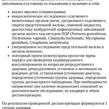
заболевания (состояния) по показаниям и включает в себя:
анализ эякулята (спермограмма);
микроскопическое исследование отделяемого
мочеполовых органов (мочи, уретрального отделяемого,
секрета предстательной железы, семенной жидкости),
диагностику возбудителей инфекционных заболеваний
органов малого таза методом ПЦР (Neisseria gonorrhoeae,
Trichomonas vaginalis, Chlamydia trachomatis, Mycoplasma
genitalium, Ureaplasma urealyticum);
ультразвуковое исследование предстательной железы и
органов мошонки;
повторный прием (осмотр) врача-урологом/ врача-
хирурга для проведения индивидуального
консультирования по вопросам репродуктивного
здоровья, репродуктивных установок и мотивации на
рождение детей, установления (уточнения) диагноза,
определения (уточнения) группы здоровья, определения
группы диспансерного наблюдения. При необходимости
направление при наличии медицинских показаний на
дополнительное обследование, не входящее в объем
диспансеризации.
По результатам проведенной диспансеризации формируются 3
группы здоровья: