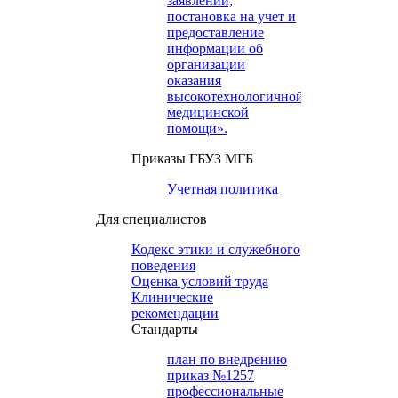
заявлений,
постановка на учет и
предоставление
информации об
организации
оказания
высокотехнологичной
медицинской
помощи».
Приказы ГБУЗ МГБ
Учетная политика
Для специалистов
Кодекс этики и служебного
поведения
Оценка условий труда
Клинические
рекомендации
Cтандарты
план по внедрению
приказ №1257
профессиональные