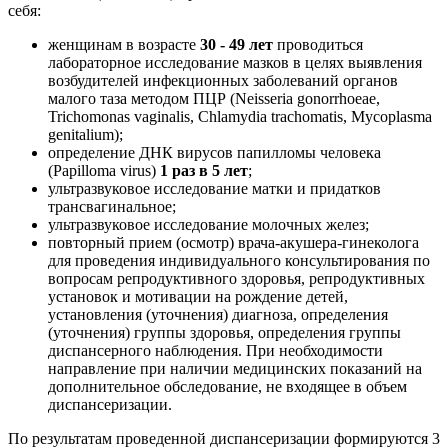
себя:
женщинам в возрасте
30 - 49 лет
проводиться
лабораторное исследование мазков в целях выявления
возбудителей инфекционных заболеваний органов
малого таза методом ПЦР (Neisseria gonorrhoeae,
Trichomonas vaginalis, Chlamydia trachomatis, Mycoplasma
genitalium);
определение ДНК вирусов папилломы человека
(Papilloma virus)
1 раз в 5 лет
;
ультразвуковое исследование матки и придатков
трансвагинальное;
ультразвуковое исследование молочных желез;
повторный прием (осмотр) врача-акушера-гинеколога
для проведения индивидуального консультирования по
вопросам репродуктивного здоровья, репродуктивных
установок и мотивации на рождение детей,
установления (уточнения) диагноза, определения
(уточнения) группы здоровья, определения группы
диспансерного наблюдения. При необходимости
направление при наличии медицинских показаний на
дополнительное обследование, не входящее в объем
диспансеризации.
По результатам проведенной диспансеризации формируются 3