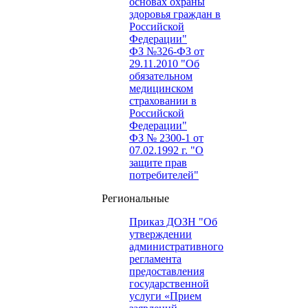
основах охраны
здоровья граждан в
Российской
Федерации"
ФЗ №326-ФЗ от
29.11.2010 "Об
обязательном
медицинском
страховании в
Российской
Федерации"
ФЗ № 2300-1 от
07.02.1992 г. "О
защите прав
потребителей"
Региональные
Приказ ДОЗН "Об
утверждении
административного
регламента
предоставления
государственной
услуги «Прием