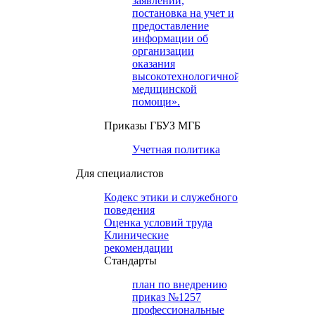
заявлений,
постановка на учет и
предоставление
информации об
организации
оказания
высокотехнологичной
медицинской
помощи».
Приказы ГБУЗ МГБ
Учетная политика
Для специалистов
Кодекс этики и служебного
поведения
Оценка условий труда
Клинические
рекомендации
Cтандарты
план по внедрению
приказ №1257
профессиональные