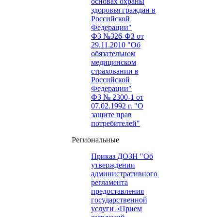
основах охраны
здоровья граждан в
Российской
Федерации"
ФЗ №326-ФЗ от
29.11.2010 "Об
обязательном
медицинском
страховании в
Российской
Федерации"
ФЗ № 2300-1 от
07.02.1992 г. "О
защите прав
потребителей"
Региональные
Приказ ДОЗН "Об
утверждении
административного
регламента
предоставления
государственной
услуги «Прием