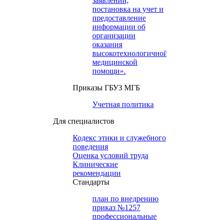
заявлений,
постановка на учет и
предоставление
информации об
организации
оказания
высокотехнологичной
медицинской
помощи».
Приказы ГБУЗ МГБ
Учетная политика
Для специалистов
Кодекс этики и служебного
поведения
Оценка условий труда
Клинические
рекомендации
Cтандарты
план по внедрению
приказ №1257
профессиональные