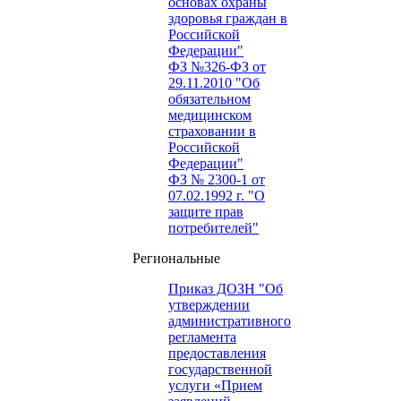
основах охраны
здоровья граждан в
Российской
Федерации"
ФЗ №326-ФЗ от
29.11.2010 "Об
обязательном
медицинском
страховании в
Российской
Федерации"
ФЗ № 2300-1 от
07.02.1992 г. "О
защите прав
потребителей"
Региональные
Приказ ДОЗН "Об
утверждении
административного
регламента
предоставления
государственной
услуги «Прием