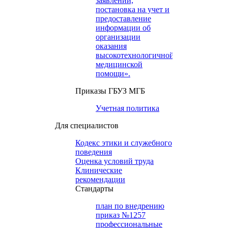
заявлений,
постановка на учет и
предоставление
информации об
организации
оказания
высокотехнологичной
медицинской
помощи».
Приказы ГБУЗ МГБ
Учетная политика
Для специалистов
Кодекс этики и служебного
поведения
Оценка условий труда
Клинические
рекомендации
Cтандарты
план по внедрению
приказ №1257
профессиональные