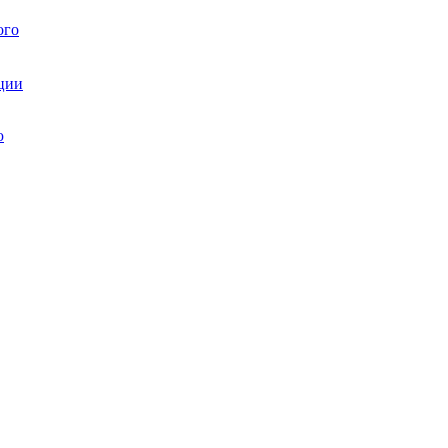
ого
ции
ю