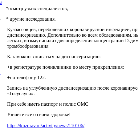
ы
*осмотр узких специалистов;
· * другие исследования.
Кузбассовцев, переболевших коронавирусной инфекцией, п
диспансеризацию. Дополнительно ко всем обследованиям, и
легких, возьмут анализ для определения концентрации D-ди
тромбообразования.
Как можно записаться на диспансеризацию:
+в регистратуре поликлиники по месту прикрепления;
в
+по телефону 122.
Запись на углубленную диспансеризацию после коронавируса
«Госуслуги».
При себе иметь паспорт и полис ОМС.
Узнайте все о своем здоровье!
https://kuzdrav.ru/activity/news/110106/