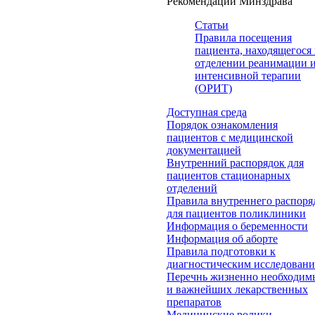
Рекомендации Минздрава
Статьи
Правила посещения
пациента, находящегося 
отделении реанимации 
интенсивной терапии
(ОРИТ)
Доступная среда
Порядок ознакомления
пациентов с медицинской
документацией
Внутренний распорядок для
пациентов стационарных
отделений
Правила внутреннего распоря
для пациентов поликлиники
Информация о беременности
Информация об аборте
Правила подготовки к
диагностическим исследован
Перечнь жизненно необходим
и важнейших лекарственных
препаратов
Медицинские ролики