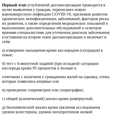
Первый этап
углубленной диспансеризации проводится в
целях выявления у граждан, перенесших
новую
коронавирусную инфекцию COVID-19, признаков развития
хронических неинфекционных
заболеваний, факторов риска
их развития, а также определения медицинских показаний к
выполнению дополнительных обследований и осмотров
врачами-специалистами для уточнения диагноза заболевания
(состояния) на втором этапе диспансеризации и включает в
себя:
а) измерение насыщения крови кислородом (сатурация) в
покое;
б) тест с 6-минутной ходьбой (при исходной сатурации
кислорода крови 95 процентов и больше в
сочетании с наличием у гражданина жалоб на одышку, отеки,
которые появились впервые или
в) проведение спирометрии или спирографии;
г) общий (клинический) анализ крови развернутый;
д) биохимический анализ крови (включая исследования
уровня холестерина, уровня липопротеинов
низкой