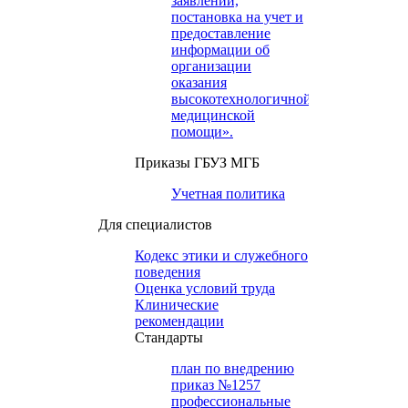
заявлений,
постановка на учет и
предоставление
информации об
организации
оказания
высокотехнологичной
медицинской
помощи».
Приказы ГБУЗ МГБ
Учетная политика
Для специалистов
Кодекс этики и служебного
поведения
Оценка условий труда
Клинические
рекомендации
Cтандарты
план по внедрению
приказ №1257
профессиональные