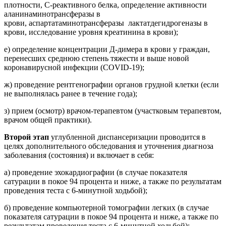
плотности, C-реактивного белка, определение активности
аланинаминотрансферазы в
крови,
аспартатаминотрансферазы
лактатдегидрогеназы в
крови, исследование уровня креатинина в крови);
е) определение концентрации Д-димера в крови у граждан,
перенесших среднюю степень тяжести и
выше новой
коронавирусной инфекции (COVID-19);
ж) проведение рентгенографии органов грудной клетки (если
не выполнялась ранее в течение года);
з) прием (осмотр) врачом-терапевтом (участковым терапевтом,
врачом общей практики).
Второй этап
углубленной диспансеризации проводится в
целях дополнительного обследования и
уточнения диагноза
заболевания (состояния) и включает в себя:
а) проведение эхокардиографии (в случае показателя
сатурации в покое 94 процента и ниже, а также по результатам
проведения теста с 6-минутной ходьбой);
б) проведение компьютерной томографии легких (в случае
показателя сатурации в покое 94 процента и ниже, а также по
результатам проведения теста с 6-минутной ходьбой);