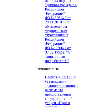
основах охраны
здоровья граждан в
Российской
Федерации"
ФЗ №326-ФЗ от
29.11.2010 "Об
обязательном
медицинском
страховании в
Российской
Федерации"
ФЗ № 2300-1 от
07.02.1992 г. "О
защите прав
потребителей"
Региональные
Приказ ДОЗН "Об
утверждении
административного
регламента
предоставления
государственной
услуги «Прием