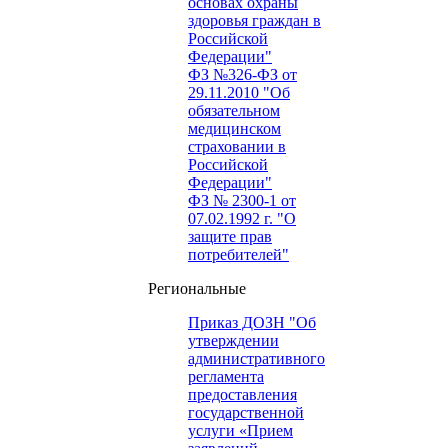
основах охраны
здоровья граждан в
Российской
Федерации"
ФЗ №326-ФЗ от
29.11.2010 "Об
обязательном
медицинском
страховании в
Российской
Федерации"
ФЗ № 2300-1 от
07.02.1992 г. "О
защите прав
потребителей"
Региональные
Приказ ДОЗН "Об
утверждении
административного
регламента
предоставления
государственной
услуги «Прием