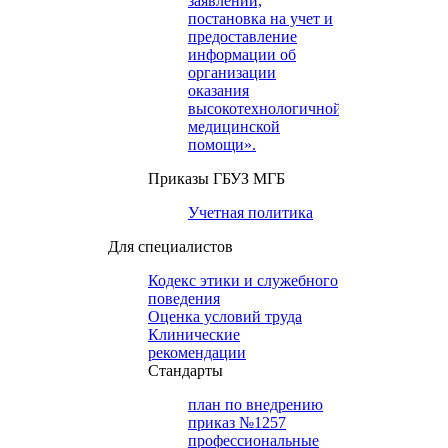
заявлений,
постановка на учет и
предоставление
информации об
организации
оказания
высокотехнологичной
медицинской
помощи».
Приказы ГБУЗ МГБ
Учетная политика
Для специалистов
Кодекс этики и служебного
поведения
Оценка условий труда
Клинические
рекомендации
Cтандарты
план по внедрению
приказ №1257
профессиональные