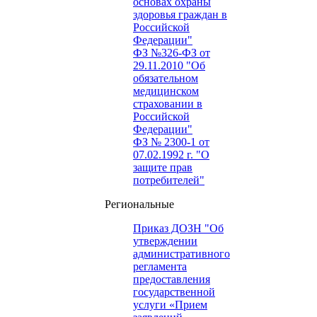
основах охраны
здоровья граждан в
Российской
Федерации"
ФЗ №326-ФЗ от
29.11.2010 "Об
обязательном
медицинском
страховании в
Российской
Федерации"
ФЗ № 2300-1 от
07.02.1992 г. "О
защите прав
потребителей"
Региональные
Приказ ДОЗН "Об
утверждении
административного
регламента
предоставления
государственной
услуги «Прием