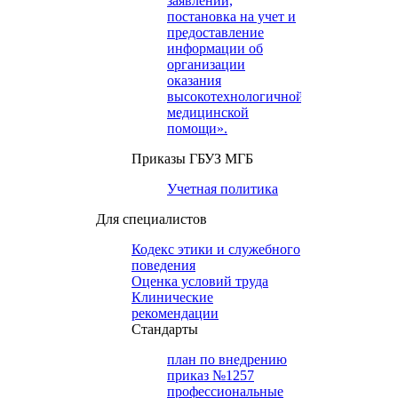
заявлений,
постановка на учет и
предоставление
информации об
организации
оказания
высокотехнологичной
медицинской
помощи».
Приказы ГБУЗ МГБ
Учетная политика
Для специалистов
Кодекс этики и служебного
поведения
Оценка условий труда
Клинические
рекомендации
Cтандарты
план по внедрению
приказ №1257
профессиональные