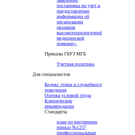
заявлений,
постановка на учет и
предоставление
информации об
организации
оказания
высокотехнологичной
медицинской
помощи».
Приказы ГБУЗ МГБ
Учетная политика
Для специалистов
Кодекс этики и служебного
поведения
Оценка условий труда
Клинические
рекомендации
Cтандарты
план по внедрению
приказ №1257
профессиональные